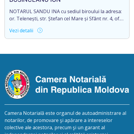
șase/. Eliberarea certificatului de moștenitor este
[…]
NOTARUL SANDU INA cu sediul biroului la adresa:
or. Telenești, str. Ștefan cel Mare și Sfânt nr. 4, of.
1, anunță despre deschiderea procedurii
Vezi detalii
succesorale în urma decesului cet. BOSÎNCEANU
ION, născut/ă la 21.07.1980, cod personal
0991201351317, decedat/ă la data de 15.05.2021
/cincisprezece mai anul două mii douăzeci și unu/.
Eliberarea certificatului de moștenitor este […]
Camera Notarială este organul de autoadministrare al
notarilor, de promovare şi apărare a intereselor
colective ale acestora, precum şi un garant al