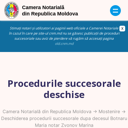
Stimați notari și utilizatori ai paginii web oficiale a Camerei Notariale
în cazul în care pe site-ul cnm.md nu se găsesc publicații de proceduri
succesoriale sau aviz de pierdere vă rugăm să accesați pagina
old.cnm.md
Procedurile succesorale
deschise
Camera Notarială din Republica Moldova
->
Mostenire
->
Deschiderea procedurii succesorale dupa decesul Botnaru
Maria notar Zvonov Marina