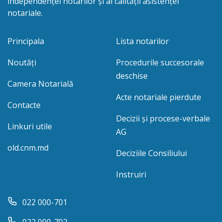
independenței notarilor și al calității asistenței
notariale.
Principala
Lista notarilor
Noutăți
Procedurile succesorale
deschise
Camera Notarială
Acte notariale pierdute
Contacte
Decizii și procese-verbale
Linkuri utile
AG
old.cnm.md
Deciziile Consiliului
Instruiri
022 000-701
022 000-702