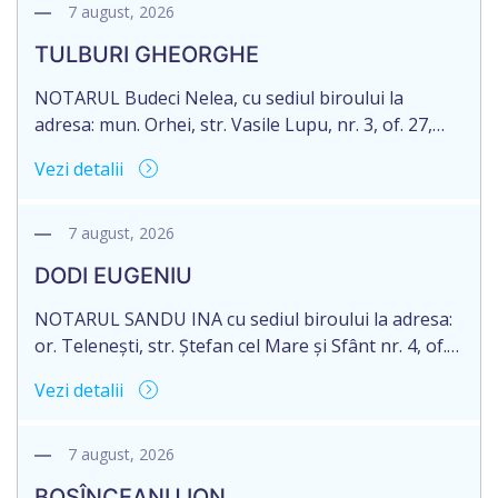
notariale în urma decesului cet. DOGANIC ILIA,
7 august, 2026
decedat la data de 09.02.2025, cod personal
TULBURI GHEORGHE
2007040006216. Eliberarea certificatului de
moștenitor este planificată în prealabil pentru […]
NOTARUL Budeci Nelea, cu sediul biroului la
adresa: mun. Orhei, str. Vasile Lupu, nr. 3, of. 27,
anunță despre deschiderea procedurii succesorale
Vezi detalii
în urma decesului cet. TULBURI GHEORGHE,
născut/ă la 18.06.1970, IDNP 2002027022038,
decedat/ă la 16 mai 2026. Eliberarea certificatului de
7 august, 2026
moștenitor este planificată în prealabil după data
DODI EUGENIU
de 16.05.2027 termenul de opțiune pentru
acceptarea […]
NOTARUL SANDU INA cu sediul biroului la adresa:
or. Telenești, str. Ștefan cel Mare și Sfânt nr. 4, of.
1, anunță despre deschiderea procedurii
Vezi detalii
succesorale în urma decesului cet. DODI EUGENIU,
născut/ă la 11.03.1941, cod personal
2003035009604, decedat/ă la data de 12.01.2026
7 august, 2026
/doisprezece ianuarie anul două mii douăzeci și
BOSÎNCEANU ION