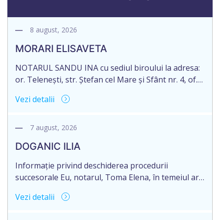
8 august, 2026
MORARI ELISAVETA
NOTARUL SANDU INA cu sediul biroului la adresa:
or. Telenești, str. Ștefan cel Mare și Sfânt nr. 4, of.
1, anunță despre deschiderea procedurii
Vezi detalii
succesorale în urma decesului cet. MORARI
ELISAVETA, născut/ă la 21.10.1945, cod personal
2005035073658, decedat/ă la data de 09.03.2026
7 august, 2026
/nouă martie anul două mii douăzeci și șase/.
DOGANIC ILIA
Eliberarea certificatului de moștenitor este […]
Informație privind deschiderea procedurii
succesorale Eu, notarul, Toma Elena, în temeiul art.
71 Legii 246/2018 privind la procedură notarială
Vezi detalii
notific Moștenitorii/ persoană care are un interes
legitim, despre deschiderea procedurii succesorale