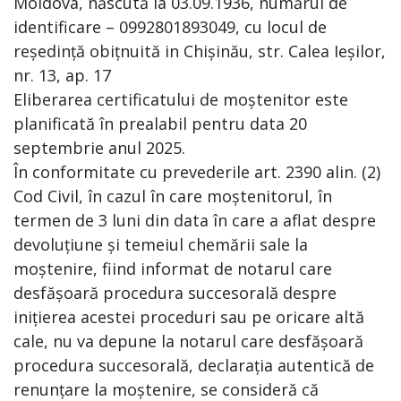
Moldova, născută la 03.09.1936, numărul de
identificare – 0992801893049, cu locul de
reședință obițnuită in Chișinău, str. Calea Ieșilor,
nr. 13, ap. 17
Eliberarea certificatului de moștenitor este
planificată în prealabil pentru data 20
septembrie anul 2025.
În conformitate cu prevederile art. 2390 alin. (2)
Cod Civil, în cazul în care moștenitorul, în
termen de 3 luni din data în care a aflat despre
devoluțiune și temeiul chemării sale la
moștenire, fiind informat de notarul care
desfășoară procedura succesorală despre
inițierea acestei proceduri sau pe oricare altă
cale, nu va depune la notarul care desfășoară
procedura succesorală, declarația autentică de
renunțare la moștenire, se consideră că