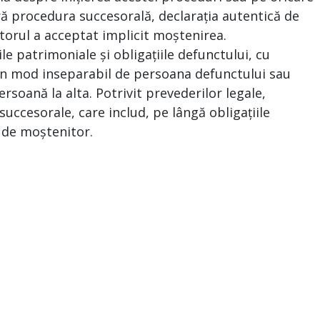
ră procedura succesorală, declarația autentică de
torul a acceptat implicit moștenirea.
le patrimoniale și obligațiile defunctului, cu
e în mod inseparabil de persoana defunctului sau
ersoană la alta. Potrivit prevederilor legale,
uccesorale, care includ, pe lângă obligațiile
a de moștenitor.