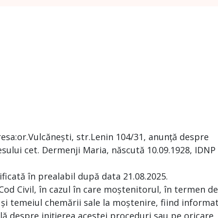
resa:or.Vulcănești, str.Lenin 104/31, anunță despre
sului cet. Dermenji Maria, născută 10.09.1928, IDNP
ificată în prealabil după data 21.08.2025.
 Cod Civil, în cazul în care moștenitorul, în termen de
 și temeiul chemării sale la moștenire, fiind informa
ă despre inițierea acestei proceduri sau pe oricare