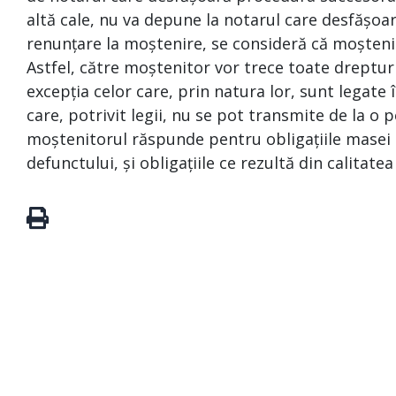
altă cale, nu va depune la notarul care desfășoa
renunțare la moștenire, se consideră că moșteni
Astfel, către moștenitor vor trece toate drepturi
excepția celor care, prin natura lor, sunt legat
care, potrivit legii, nu se pot transmite de la o p
moștenitorul răspunde pentru obligațiile masei s
defunctului, și obligațiile ce rezultă din calitate