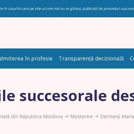
riale în cazul în care pe site-ul cnm.md nu se găsesc publicații de proceduri succ
dmiterea în profesie
Transparență decizională
C
le succesorale de
ială din Republica Moldova
->
Mostenire
-> Dermenji Mari