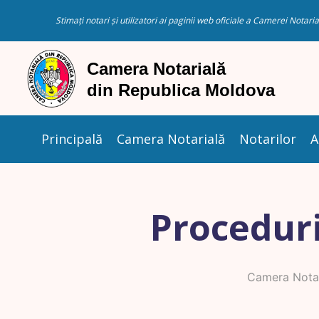
Stimați notari și utilizatori ai paginii web oficiale a Camerei Nota
Principală
Camera Notarială
Notarilor
A
Proceduri
Camera Notar