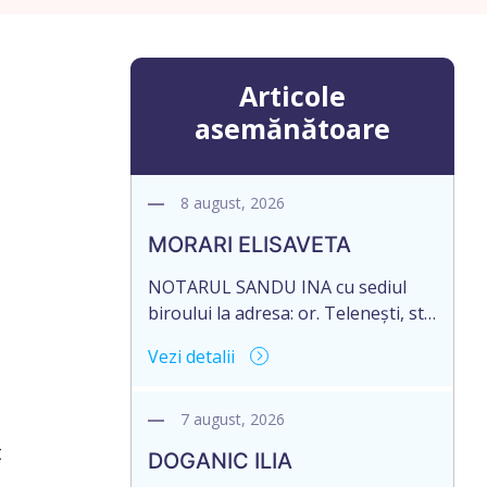
Articole
asemănătoare
8 august, 2026
MORARI ELISAVETA
NOTARUL SANDU INA cu sediul
biroului la adresa: or. Telenești, str.
Ștefan cel Mare și Sfânt nr. 4, of. 1,
Vezi detalii
anunță despre deschiderea
procedurii succesorale în urma
decesului cet. MORARI ELISAVETA,
7 august, 2026
născut/ă la 21.10.1945, cod
t
DOGANIC ILIA
personal 2005035073658, decedat/