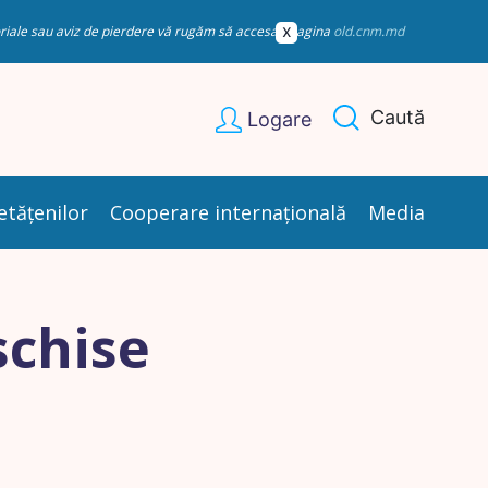
esoriale sau aviz de pierdere vă rugăm să accesați pagina
old.cnm.md
Caută
Logare
etățenilor
Cooperare internațională
Media
schise
a