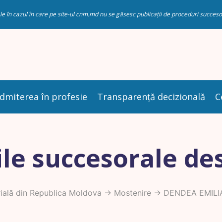
riale în cazul în care pe site-ul cnm.md nu se găsesc publicații de proceduri succ
dmiterea în profesie
Transparență decizională
C
le succesorale de
ială din Republica Moldova
->
Mostenire
-> DENDEA EMILI