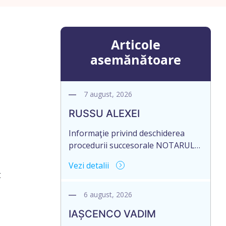
Articole
asemănătoare
7 august, 2026
RUSSU ALEXEI
Informaţie privind deschiderea
procedurii succesorale NOTARUL
GRATII BORIS, cu sediul biroului la
Vezi detalii
adresa: Republica Moldova, mun.
t
Chişinău, str. Mircea cel Bătrân nr.
5/3, cod poştal: MD-2044, anunţă
6 august, 2026
despre deschiderea procedurii
IAȘCENCO VADIM
succesorale în urma decesului cet.