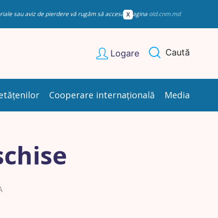
esoriale sau aviz de pierdere vă rugăm să accesați pagina
old.cnm.md
Caută
Logare
etățenilor
Cooperare internațională
Media
schise
A