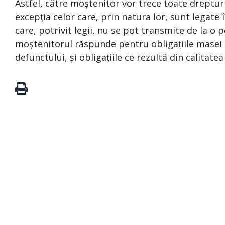
Astfel, către moștenitor vor trece toate drepturi
excepția celor care, prin natura lor, sunt legat
care, potrivit legii, nu se pot transmite de la o p
moștenitorul răspunde pentru obligațiile masei s
defunctului, și obligațiile ce rezultă din calitate