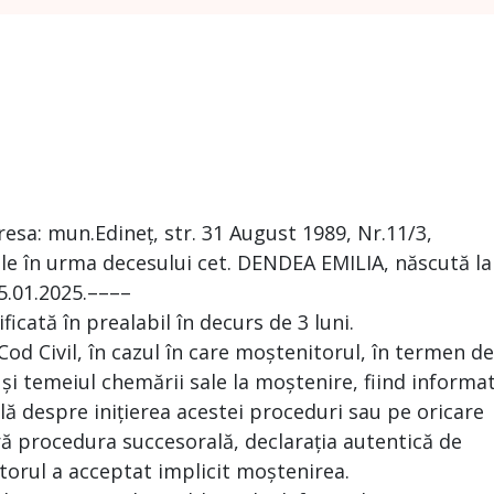
esa: mun.Edineț, str. 31 August 1989, Nr.11/3,
le în urma decesului cet. DENDEA EMILIA, născută la
5.01.2025.––––
ficată în prealabil în decurs de 3 luni.
 Cod Civil, în cazul în care moștenitorul, în termen de
 și temeiul chemării sale la moștenire, fiind informa
ă despre inițierea acestei proceduri sau pe oricare
ră procedura succesorală, declarația autentică de
torul a acceptat implicit moștenirea.