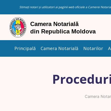
Stimați notari și utilizatori ai paginii web oficiale a Camerei Nota
Principală
Camera Notarială
Notarilor
A
Proceduri
Camera Notar