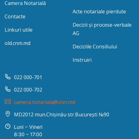
Camera Notarială
Acte notariale pierdute
Contacte
Decizii și procese-verbale
Linkuri utile
AG
old.cnm.md
Deciziile Consiliului
Instruiri
022 000-701
022 000-702
camera.notariala@cnm.md
MD2012 mun.Chișinău str.București №90
Luni – Vineri
8:30 – 17:00