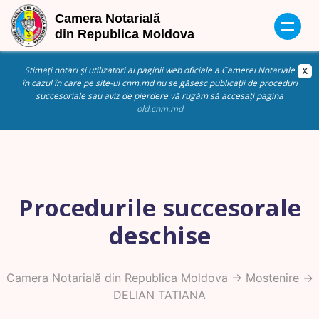
Stimați notari și utilizatori ai paginii web oficiale a Camerei Notariale
în cazul în care pe site-ul cnm.md nu se găsesc publicații de proceduri
succesoriale sau aviz de pierdere vă rugăm să accesați pagina
old.cnm.md
Procedurile succesorale
deschise
Camera Notarială din Republica Moldova
->
Mostenire
->
DELIAN TATIANA