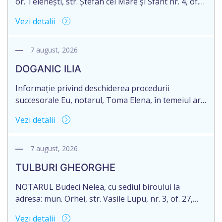
or. Telenești, str. Ștefan cel Mare și Sfânt nr. 4, of.
1, anunță despre deschiderea procedurii
Vezi detalii
succesorale în urma decesului cet. MORARI
ELISAVETA, născut/ă la 21.10.1945, cod personal
2005035073658, decedat/ă la data de 09.03.2026
7 august, 2026
/nouă martie anul două mii douăzeci și șase/.
DOGANIC ILIA
Eliberarea certificatului de moștenitor este […]
Informație privind deschiderea procedurii
succesorale Eu, notarul, Toma Elena, în temeiul art.
71 Legii 246/2018 privind la procedură notarială
Vezi detalii
notific Moștenitorii/ persoană care are un interes
legitim, despre deschiderea procedurii succesorale
notariale în urma decesului cet. DOGANIC ILIA,
7 august, 2026
decedat la data de 09.02.2025, cod personal
TULBURI GHEORGHE
2007040006216. Eliberarea certificatului de
moștenitor este planificată în prealabil pentru […]
NOTARUL Budeci Nelea, cu sediul biroului la
adresa: mun. Orhei, str. Vasile Lupu, nr. 3, of. 27,
anunță despre deschiderea procedurii succesorale
Vezi detalii