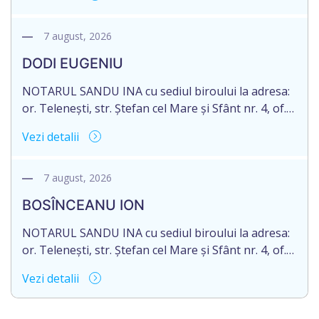
în urma decesului cet. TULBURI GHEORGHE,
născut/ă la 18.06.1970, IDNP 2002027022038,
decedat/ă la 16 mai 2026. Eliberarea certificatului de
7 august, 2026
moștenitor este planificată în prealabil după data
DODI EUGENIU
de 16.05.2027 termenul de opțiune pentru
acceptarea […]
NOTARUL SANDU INA cu sediul biroului la adresa:
or. Telenești, str. Ștefan cel Mare și Sfânt nr. 4, of.
1, anunță despre deschiderea procedurii
Vezi detalii
succesorale în urma decesului cet. DODI EUGENIU,
născut/ă la 11.03.1941, cod personal
2003035009604, decedat/ă la data de 12.01.2026
7 august, 2026
/doisprezece ianuarie anul două mii douăzeci și
BOSÎNCEANU ION
șase/. Eliberarea certificatului de moștenitor este
[…]
NOTARUL SANDU INA cu sediul biroului la adresa:
or. Telenești, str. Ștefan cel Mare și Sfânt nr. 4, of.
1, anunță despre deschiderea procedurii
Vezi detalii
succesorale în urma decesului cet. BOSÎNCEANU
ION, născut/ă la 21.07.1980, cod personal
0991201351317, decedat/ă la data de 15.05.2021