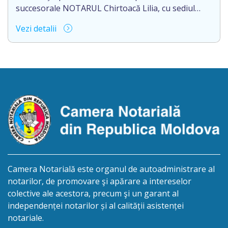
Eliberarea certificatului […]
succesorale NOTARUL Chirtoacă Lilia, cu sediul
biroului la adresa: mun.Chişinău,
Vezi detalii
str.M.Kogălniceanu nr.3, ap.1, anunţă despre
deschiderea procedurii succesorale în urma
decesului cet. TULUȘ NATALIA, născută la
08.08.1973, IDNP 0961809896633, decedată la
21.02.2026. Eliberarea certificatului de moştenitor
este planificată în prealabil în termen de 2 (două)
luni din ziua publicării avizului, cu […]
Camera Notarială este organul de autoadministrare al
notarilor, de promovare şi apărare a intereselor
colective ale acestora, precum şi un garant al
independenței notarilor și al calității asistenței
notariale.