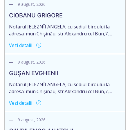
9 august, 2026
CIOBANU GRIGORE
Notarul JELEZNÎI ANGELA, cu sediul biroului la
adresa: mun.Chişinău, str.Alexandru cel Bun,7,
of.105, anunță despre deschiderea procedurii
Vezi detalii
succesorale în urma decesului cet.CIOBANU
GRIGORE, d.n. 29.11.1936, IDNP 2000003045381,
decedat la data de 15 aprilie 2026. Informăm
9 august, 2026
succesibilii, că conform prevederilor legale, pentru
GUȘAN EVGHENII
moștenirile deschise începând cu 01.04.2026
termenul de opțiune pentru acceptarea sau
Notarul JELEZNÎI ANGELA, cu sediul biroului la
renunțarea la moștenire […]
adresa: mun.Chişinău, str.Alexandru cel Bun,7,
of.105, anunță despre deschiderea procedurii
Vezi detalii
succesorale în urma decesului cet.GUȘAN
EVGHENII, d.n.10.04.1978, IDNP 0990211026369,
decedat la data de 13 iunie 2026. Informăm
9 august, 2026
succesibilii, că conform prevederilor legale, pentru