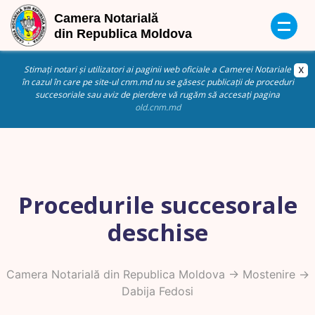
Stimați notari și utilizatori ai paginii web oficiale a Camerei Notariale
în cazul în care pe site-ul cnm.md nu se găsesc publicații de proceduri
succesoriale sau aviz de pierdere vă rugăm să accesați pagina
old.cnm.md
Procedurile succesorale
deschise
Camera Notarială din Republica Moldova
->
Mostenire
->
Dabija Fedosi