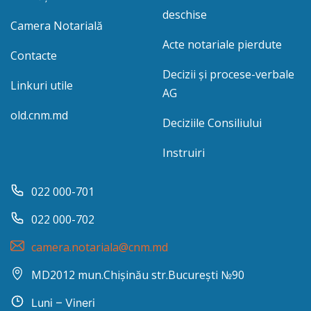
deschise
Camera Notarială
Acte notariale pierdute
Contacte
Decizii și procese-verbale
Linkuri utile
AG
old.cnm.md
Deciziile Consiliului
Instruiri
022 000-701
022 000-702
camera.notariala@cnm.md
MD2012 mun.Chișinău str.București №90
Luni – Vineri