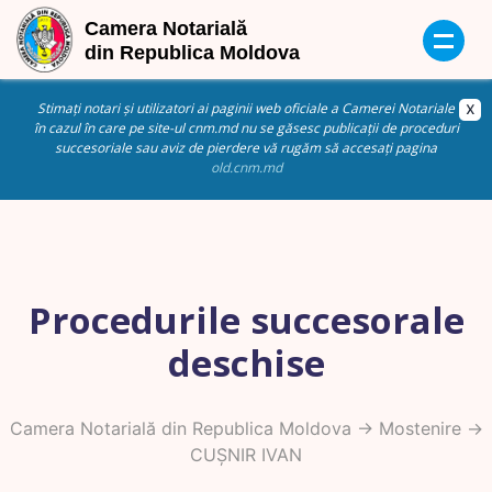
Stimați notari și utilizatori ai paginii web oficiale a Camerei Notariale
în cazul în care pe site-ul cnm.md nu se găsesc publicații de proceduri
succesoriale sau aviz de pierdere vă rugăm să accesați pagina
old.cnm.md
Procedurile succesorale
deschise
Camera Notarială din Republica Moldova
->
Mostenire
->
CUȘNIR IVAN