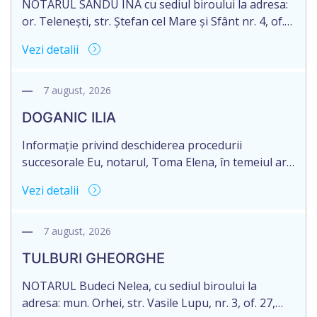
NOTARUL SANDU INA cu sediul biroului la adresa:
or. Telenești, str. Ștefan cel Mare și Sfânt nr. 4, of.
1, anunță despre deschiderea procedurii
Vezi detalii
succesorale în urma decesului cet. MORARI
ELISAVETA, născut/ă la 21.10.1945, cod personal
2005035073658, decedat/ă la data de 09.03.2026
7 august, 2026
/nouă martie anul două mii douăzeci și șase/.
DOGANIC ILIA
Eliberarea certificatului de moștenitor este […]
Informație privind deschiderea procedurii
succesorale Eu, notarul, Toma Elena, în temeiul art.
71 Legii 246/2018 privind la procedură notarială
Vezi detalii
notific Moștenitorii/ persoană care are un interes
legitim, despre deschiderea procedurii succesorale
notariale în urma decesului cet. DOGANIC ILIA,
7 august, 2026
decedat la data de 09.02.2025, cod personal
TULBURI GHEORGHE
2007040006216. Eliberarea certificatului de
moștenitor este planificată în prealabil pentru […]
NOTARUL Budeci Nelea, cu sediul biroului la
adresa: mun. Orhei, str. Vasile Lupu, nr. 3, of. 27,