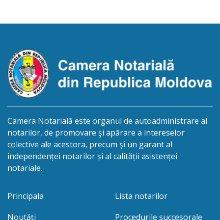
ION, născut/ă la 21.07.1980, cod personal
0991201351317, decedat/ă la data de 15.05.2021
/cincisprezece mai anul două mii douăzeci și unu/.
Eliberarea certificatului de moștenitor este […]
Camera Notarială este organul de autoadministrare al
notarilor, de promovare şi apărare a intereselor
colective ale acestora, precum şi un garant al
independenței notarilor și al calității asistenței
notariale.
Principala
Lista notarilor
Noutăți
Procedurile succesorale