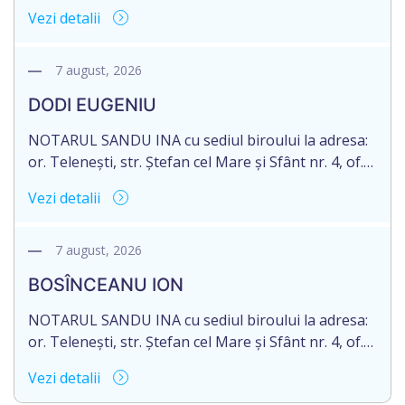
anunță despre deschiderea procedurii succesorale
Vezi detalii
în urma decesului cet. TULBURI GHEORGHE,
născut/ă la 18.06.1970, IDNP 2002027022038,
decedat/ă la 16 mai 2026. Eliberarea certificatului de
7 august, 2026
moștenitor este planificată în prealabil după data
DODI EUGENIU
de 16.05.2027 termenul de opțiune pentru
acceptarea […]
NOTARUL SANDU INA cu sediul biroului la adresa:
or. Telenești, str. Ștefan cel Mare și Sfânt nr. 4, of.
1, anunță despre deschiderea procedurii
Vezi detalii
succesorale în urma decesului cet. DODI EUGENIU,
născut/ă la 11.03.1941, cod personal
2003035009604, decedat/ă la data de 12.01.2026
7 august, 2026
/doisprezece ianuarie anul două mii douăzeci și
BOSÎNCEANU ION
șase/. Eliberarea certificatului de moștenitor este
[…]
NOTARUL SANDU INA cu sediul biroului la adresa:
or. Telenești, str. Ștefan cel Mare și Sfânt nr. 4, of.
1, anunță despre deschiderea procedurii
Vezi detalii
succesorale în urma decesului cet. BOSÎNCEANU