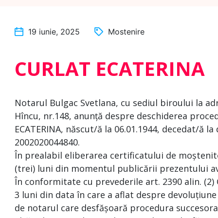
19 iunie, 2025
Mostenire
CURLAT ECATERINA
Notarul Bulgac Svetlana, cu sediul biroului la ad
Hîncu, nr.148, anunță despre deschiderea proce
ECATERINA, născut/ă la 06.01.1944, decedat/ă la 
2002020044840.
În prealabil eliberarea certificatului de moșteni
(trei) luni din momentul publicării prezentului a
În conformitate cu prevederile art. 2390 alin. (2)
3 luni din data în care a aflat despre devoluțiune
de notarul care desfășoară procedura succesoral