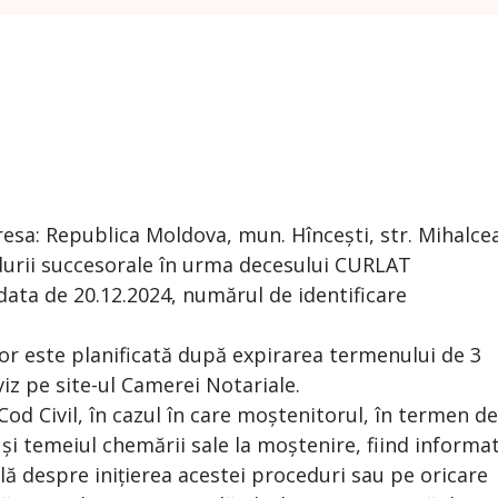
resa: Republica Moldova, mun. Hîncești, str. Mihalce
durii succesorale în urma decesului CURLAT
data de 20.12.2024, numărul de identificare
tor este planificată după expirarea termenului de 3
viz pe site-ul Camerei Notariale.
 Cod Civil, în cazul în care moștenitorul, în termen de
 și temeiul chemării sale la moștenire, fiind informa
ă despre inițierea acestei proceduri sau pe oricare