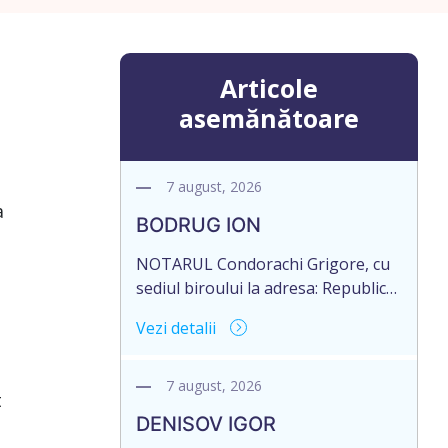
Articole
asemănătoare
7 august, 2026
a
BODRUG ION
NOTARUL Condorachi Grigore, cu
sediul biroului la adresa: Republica
Moldova, or.Sîngerei,
Vezi detalii
str.Independenţei 89/1, anunță
despre deschiderea procedurii
succesorale în urma decesului
7 august, 2026
t
cet.BODRUG ION, data nașterii
DENISOV IGOR
24.05.1958, IDNP 0982301229316,