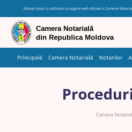
Stimați notari și utilizatori ai paginii web oficiale a Camerei Nota
Principală
Camera Notarială
Notarilor
A
Proceduri
Camera Notarial