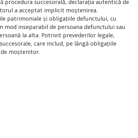
ră procedura succesorală, declarația autentică de
torul a acceptat implicit moștenirea.
le patrimoniale și obligațiile defunctului, cu
e în mod inseparabil de persoana defunctului sau
ersoană la alta. Potrivit prevederilor legale,
uccesorale, care includ, pe lângă obligațiile
a de moștenitor.