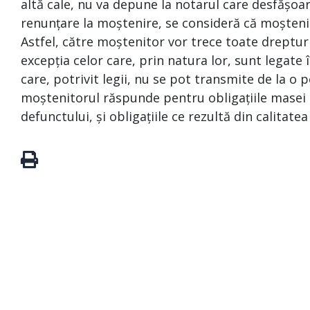
altă cale, nu va depune la notarul care desfășoa
renunțare la moștenire, se consideră că moșteni
Astfel, către moștenitor vor trece toate drepturi
excepția celor care, prin natura lor, sunt legat
care, potrivit legii, nu se pot transmite de la o p
moștenitorul răspunde pentru obligațiile masei s
defunctului, și obligațiile ce rezultă din calitate