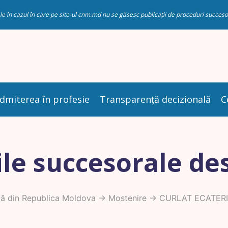
riale în cazul în care pe site-ul cnm.md nu se găsesc publicații de proceduri succ
dmiterea în profesie
Transparență decizională
C
le succesorale de
ă din Republica Moldova
->
Mostenire
-> CURLAT ECATER