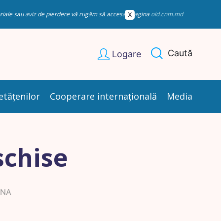
esoriale sau aviz de pierdere vă rugăm să accesați pagina
old.cnm.md
Caută
Logare
etățenilor
Cooperare internațională
Media
schise
INA