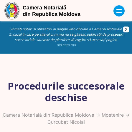
Stimați notari și utilizatori ai paginii web oficiale a Camerei Notariale
în cazul în care pe site-ul cnm.md nu se găsesc publicații de proceduri
succesoriale sau aviz de pierdere vă rugăm să accesați pagina
old.cnm.md
Procedurile succesorale
deschise
Camera Notarială din Republica Moldova
->
Mostenire
->
Curcubet Nicolai