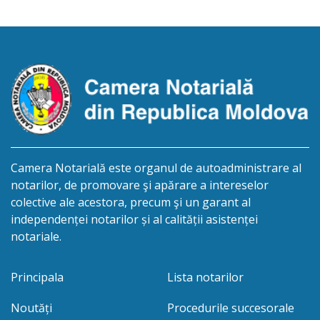
succesorale Notarul Panciuc Aurica, cu sediul
biroului la adresa: R.Moldova, or.Sîngerei,
str.Independenţei, 83/4, anunță despre deschiderea
procedurii succesorale în urma decesului
cet.Dumbrava Nadejda, cetățeană moldoveană, a.n.
20 aprilie […]
Camera Notarială este organul de autoadministrare al
notarilor, de promovare şi apărare a intereselor
colective ale acestora, precum şi un garant al
independenței notarilor și al calității asistenței
notariale.
Principala
Lista notarilor
Noutăți
Procedurile succesorale