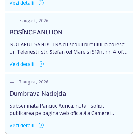
Vezi detalii
succesorale în urma decesului cet. DODI EUGENIU,
născut/ă la 11.03.1941, cod personal
2003035009604, decedat/ă la data de 12.01.2026
7 august, 2026
/doisprezece ianuarie anul două mii douăzeci și
BOSÎNCEANU ION
șase/. Eliberarea certificatului de moștenitor este
[…]
NOTARUL SANDU INA cu sediul biroului la adresa:
or. Telenești, str. Ștefan cel Mare și Sfânt nr. 4, of.
1, anunță despre deschiderea procedurii
Vezi detalii
succesorale în urma decesului cet. BOSÎNCEANU
ION, născut/ă la 21.07.1980, cod personal
0991201351317, decedat/ă la data de 15.05.2021
7 august, 2026
/cincisprezece mai anul două mii douăzeci și unu/.
Dumbrava Nadejda
Eliberarea certificatului de moștenitor este […]
Subsemnata Panciuc Aurica, notar, solicit
publicarea pe pagina web oficială a Camerei
Notariale www.cnm.md a Informației despre
Vezi detalii
deschiderea procedurii succesorale cu următorul
conținut: Informație privind deschiderea procedurii