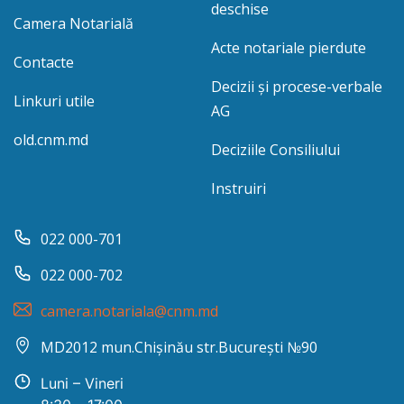
deschise
Camera Notarială
Acte notariale pierdute
Contacte
Decizii și procese-verbale
Linkuri utile
AG
old.cnm.md
Deciziile Consiliului
Instruiri
022 000-701
022 000-702
camera.notariala@cnm.md
MD2012 mun.Chișinău str.București №90
Luni – Vineri