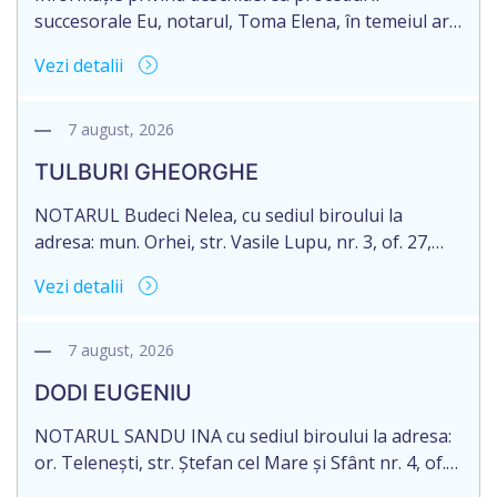
succesorale Eu, notarul, Toma Elena, în temeiul art.
71 Legii 246/2018 privind la procedură notarială
Vezi detalii
notific Moștenitorii/ persoană care are un interes
legitim, despre deschiderea procedurii succesorale
notariale în urma decesului cet. DOGANIC ILIA,
7 august, 2026
decedat la data de 09.02.2025, cod personal
TULBURI GHEORGHE
2007040006216. Eliberarea certificatului de
moștenitor este planificată în prealabil pentru […]
NOTARUL Budeci Nelea, cu sediul biroului la
adresa: mun. Orhei, str. Vasile Lupu, nr. 3, of. 27,
anunță despre deschiderea procedurii succesorale
Vezi detalii
în urma decesului cet. TULBURI GHEORGHE,
născut/ă la 18.06.1970, IDNP 2002027022038,
decedat/ă la 16 mai 2026. Eliberarea certificatului de
7 august, 2026
moștenitor este planificată în prealabil după data
DODI EUGENIU
de 16.05.2027 termenul de opțiune pentru
acceptarea […]
NOTARUL SANDU INA cu sediul biroului la adresa:
or. Telenești, str. Ștefan cel Mare și Sfânt nr. 4, of.
1, anunță despre deschiderea procedurii