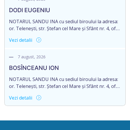
moștenitor este planificată în prealabil după data
DODI EUGENIU
de 16.05.2027 termenul de opțiune pentru
acceptarea […]
NOTARUL SANDU INA cu sediul biroului la adresa:
or. Telenești, str. Ștefan cel Mare și Sfânt nr. 4, of.
1, anunță despre deschiderea procedurii
Vezi detalii
succesorale în urma decesului cet. DODI EUGENIU,
născut/ă la 11.03.1941, cod personal
2003035009604, decedat/ă la data de 12.01.2026
7 august, 2026
/doisprezece ianuarie anul două mii douăzeci și
BOSÎNCEANU ION
șase/. Eliberarea certificatului de moștenitor este
[…]
NOTARUL SANDU INA cu sediul biroului la adresa:
or. Telenești, str. Ștefan cel Mare și Sfânt nr. 4, of.
1, anunță despre deschiderea procedurii
Vezi detalii
succesorale în urma decesului cet. BOSÎNCEANU
ION, născut/ă la 21.07.1980, cod personal
0991201351317, decedat/ă la data de 15.05.2021
/cincisprezece mai anul două mii douăzeci și unu/.
Eliberarea certificatului de moștenitor este […]