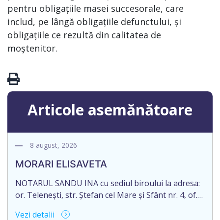
pentru obligațiile masei succesorale, care
includ, pe lângă obligațiile defunctului, și
obligațiile ce rezultă din calitatea de
moștenitor.
Articole asemănătoare
8 august, 2026
MORARI ELISAVETA
NOTARUL SANDU INA cu sediul biroului la adresa:
or. Telenești, str. Ștefan cel Mare și Sfânt nr. 4, of.
1, anunță despre deschiderea procedurii
Vezi detalii
succesorale în urma decesului cet. MORARI