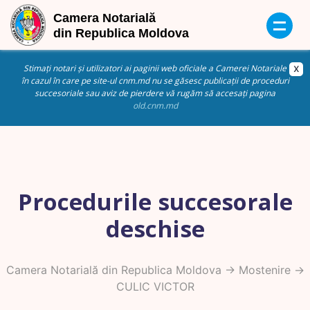
Stimați notari și utilizatori ai paginii web oficiale a Camerei Notariale
în cazul în care pe site-ul cnm.md nu se găsesc publicații de proceduri
succesoriale sau aviz de pierdere vă rugăm să accesați pagina
old.cnm.md
Procedurile succesorale
deschise
Camera Notarială din Republica Moldova
->
Mostenire
->
CULIC VICTOR