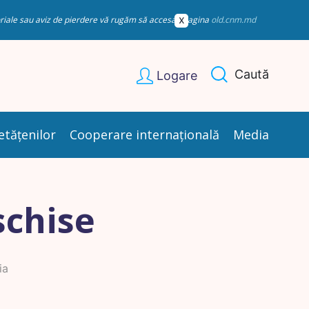
esoriale sau aviz de pierdere vă rugăm să accesați pagina
old.cnm.md
Caută
Logare
etățenilor
Cooperare internațională
Media
schise
ia