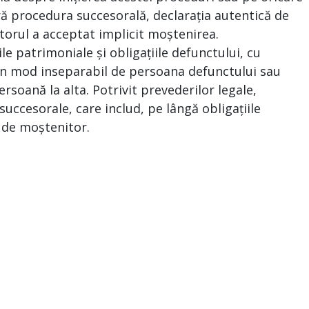
ră procedura succesorală, declarația autentică de
torul a acceptat implicit moștenirea.
le patrimoniale și obligațiile defunctului, cu
e în mod inseparabil de persoana defunctului sau
ersoană la alta. Potrivit prevederilor legale,
uccesorale, care includ, pe lângă obligațiile
a de moștenitor.