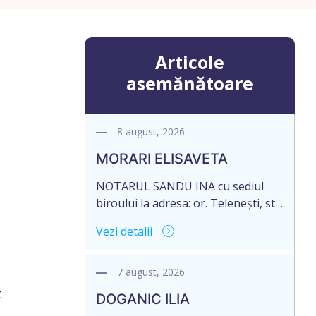
Articole
asemănătoare
8 august, 2026
MORARI ELISAVETA
NOTARUL SANDU INA cu sediul
biroului la adresa: or. Telenești, str.
Ștefan cel Mare și Sfânt nr. 4, of. 1,
Vezi detalii
anunță despre deschiderea
procedurii succesorale în urma
decesului cet. MORARI ELISAVETA,
7 august, 2026
născut/ă la 21.10.1945, cod
t
DOGANIC ILIA
personal 2005035073658, decedat/