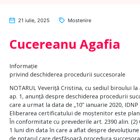
21 iulie, 2025
Mostenire
Cucereanu Agafia
Informație
privind deschiderea procedurii succesorale
NOTARUL Veveriță Cristina, cu sediul biroului la 
ap. 1, anunță despre deschiderea procedurii suc
care a urmat la data de „10” ianuarie 2020, IDN
Eliberarea certificatului de moștenitor este plan
În conformitate cu prevederile art. 2390 alin. (2)
1 luni din data în care a aflat despre devoluțiune
de notarul care desfășoară procedura succesoral