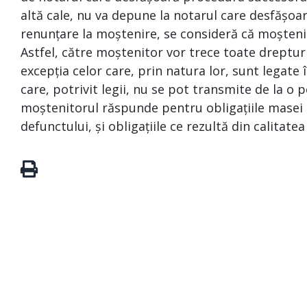
altă cale, nu va depune la notarul care desfășoa
renunțare la moștenire, se consideră că moșteni
Astfel, către moștenitor vor trece toate drepturi
excepția celor care, prin natura lor, sunt legat
care, potrivit legii, nu se pot transmite de la o p
moștenitorul răspunde pentru obligațiile masei s
defunctului, și obligațiile ce rezultă din calitate