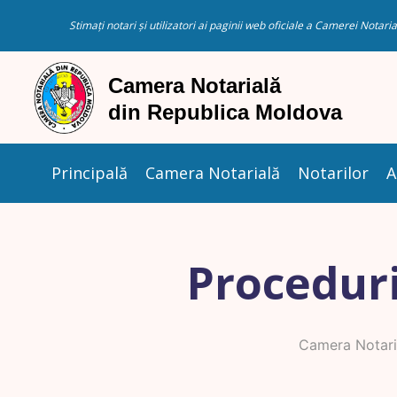
Stimați notari și utilizatori ai paginii web oficiale a Camerei Nota
Principală
Camera Notarială
Notarilor
A
Proceduri
Camera Notari