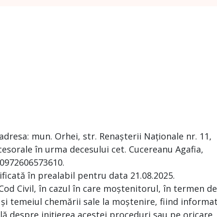
adresa: mun. Orhei, str. Renașterii Naționale nr. 11,
cesorale în urma decesului cet. Cucereanu Agafia,
P 0972606573610.
ificată în prealabil pentru data 21.08.2025.
 Cod Civil, în cazul în care moștenitorul, în termen de
 și temeiul chemării sale la moștenire, fiind informa
ă despre inițierea acestei proceduri sau pe oricare