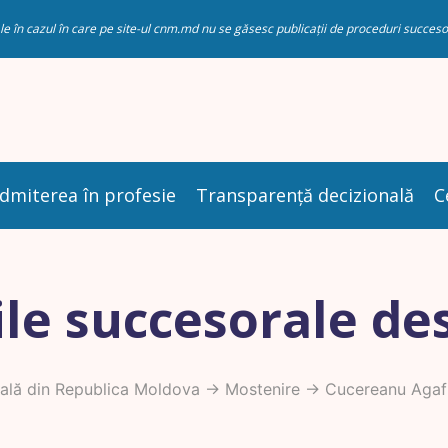
riale în cazul în care pe site-ul cnm.md nu se găsesc publicații de proceduri succ
dmiterea în profesie
Transparență decizională
C
le succesorale de
ală din Republica Moldova
->
Mostenire
-> Cucereanu Agaf