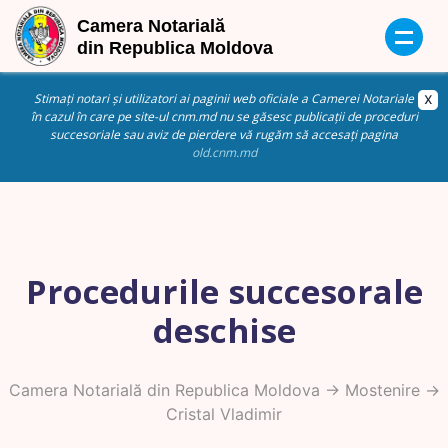
Stimați notari și utilizatori ai paginii web oficiale a Camerei Notariale
în cazul în care pe site-ul cnm.md nu se găsesc publicații de proceduri
succesoriale sau aviz de pierdere vă rugăm să accesați pagina
old.cnm.md
Procedurile succesorale
deschise
Camera Notarială din Republica Moldova
->
Mostenire
->
Cristal Vladimir