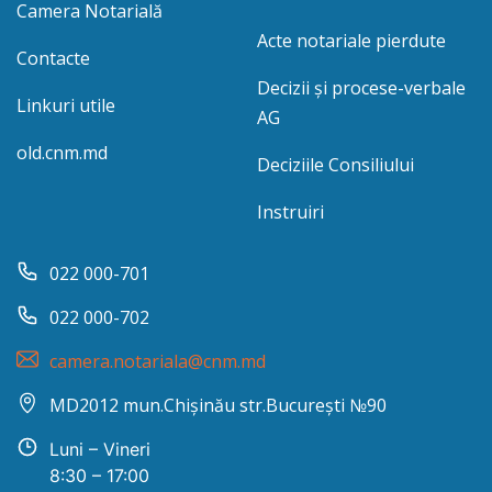
Camera Notarială
Acte notariale pierdute
Contacte
Decizii și procese-verbale
Linkuri utile
AG
old.cnm.md
Deciziile Consiliului
Instruiri
022 000-701
022 000-702
camera.notariala@cnm.md
MD2012 mun.Chișinău str.București №90
Luni – Vineri
8:30 – 17:00