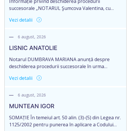
Informație privind deschiderea procedurii
succesorale „NOTARUL Şumcova Valentina, cu
sediul biroului la adresa: Republica Moldova,
Vezi detalii
Mun.Chişinău, bd. Mircea cel Bătrân, nr. 24, anunţă
despre deschiderea procedurii succesorale în urma
decesului cet. JOSAN ECATERINA, născută la data de
6 august, 2026
22.01.1953, numărul de identificare 2009048003318,
LISNIC ANATOLIE
decedată la data de 12.12.2025. Există un testament.
Eliberarea certificatului de moştenitor este […]
Notarul DUMBRAVA MARIANA anunță despre
deschiderea procedurii succesorale în urma
decesului cet. LISNIC ANATOLIE, data naşterii
Vezi detalii
27.04.1953, decedat la data de 28 iulie 2026, IDNP
0982805028442. Informăm succesibilii, că conform
prevederilor legale, pentru moștenirile deschise
6 august, 2026
începând cu 01.04.2026, termenul de acceptarea a
MUNTEAN IGOR
succesiunii este de 12 luni din data decesului (data
deschiderii moștenirii). Eliberarea certificatului […]
SOMAȚIE În temeiul art. 50 alin. (3)-(5) din Legea nr.
1125/2002 pentru punerea în aplicare a Codului