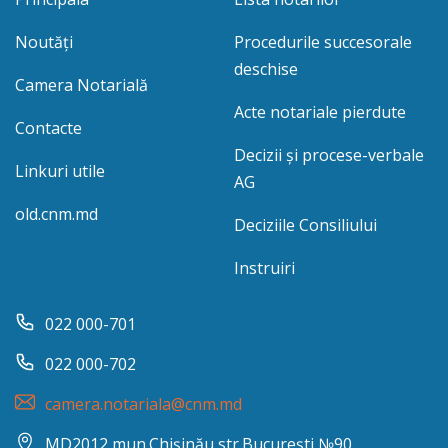
Noutăți
Procedurile succesorale
deschise
Camera Notarială
Acte notariale pierdute
Contacte
Decizii și procese-verbale
Linkuri utile
AG
old.cnm.md
Deciziile Consiliului
Instruiri
022 000-701
022 000-702
camera.notariala@cnm.md
MD2012 mun.Chișinău str.București №90