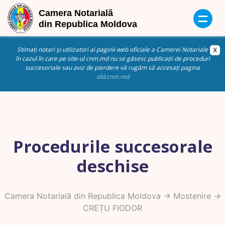
Stimați notari și utilizatori ai paginii web oficiale a Camerei Notariale
în cazul în care pe site-ul cnm.md nu se găsesc publicații de proceduri
succesoriale sau aviz de pierdere vă rugăm să accesați pagina
old.cnm.md
Procedurile succesorale
deschise
Camera Notarială din Republica Moldova
->
Mostenire
->
CREȚU FIODOR