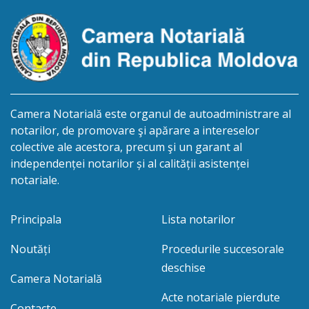
acceptarea sau renunțarea la moștenire este de 12
luni din […]
Camera Notarială este organul de autoadministrare al
notarilor, de promovare şi apărare a intereselor
colective ale acestora, precum şi un garant al
independenței notarilor și al calității asistenței
notariale.
Principala
Lista notarilor
Noutăți
Procedurile succesorale
deschise
Camera Notarială
Acte notariale pierdute
Contacte