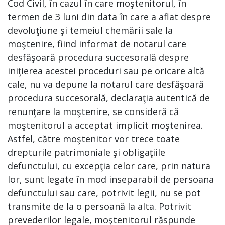
Cod Civil, în cazul în care moştenitorul, în
termen de 3 luni din data în care a aflat despre
devoluţiune şi temeiul chemării sale la
moştenire, fiind informat de notarul care
desfăşoară procedura succesorală despre
iniţierea acestei proceduri sau pe oricare altă
cale, nu va depune la notarul care desfăşoară
procedura succesorală, declaraţia autentică de
renunţare la moştenire, se consideră că
moştenitorul a acceptat implicit moştenirea.
Astfel, către moştenitor vor trece toate
drepturile patrimoniale şi obligaţiile
defunctului, cu excepţia celor care, prin natura
lor, sunt legate în mod inseparabil de persoana
defunctului sau care, potrivit legii, nu se pot
transmite de la o persoană la alta. Potrivit
prevederilor legale, moştenitorul răspunde