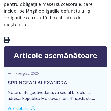
pentru obligaţiile masei succesorale, care
includ, pe lângă obligaţiile defunctului, şi
obligaţiile ce rezultă din calitatea de
moştenitor.
Articole asemănătoare
7 august, 2026
SPRINCEAN ALEXANDRA
Notarul Bulgac Svetlana, cu sediul biroului la
adresa: Republica Moldova, mun. Hîncești, str.
Mihalcea Hîncu, nr.148, anunță despre deschiderea
Vezi detalii
procedurii succesorale în urma decesului