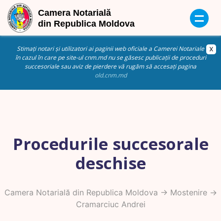
Stimați notari și utilizatori ai paginii web oficiale a Camerei Notariale
în cazul în care pe site-ul cnm.md nu se găsesc publicații de proceduri
succesoriale sau aviz de pierdere vă rugăm să accesați pagina
old.cnm.md
Procedurile succesorale
deschise
Camera Notarială din Republica Moldova
->
Mostenire
->
Cramarciuc Andrei