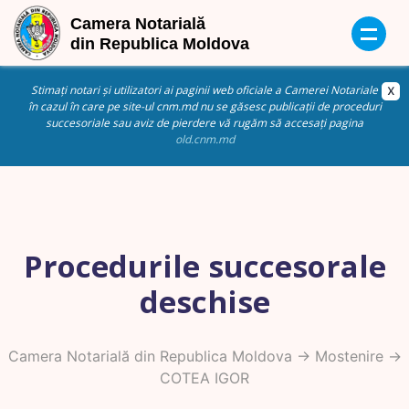
Stimați notari și utilizatori ai paginii web oficiale a Camerei Notariale
în cazul în care pe site-ul cnm.md nu se găsesc publicații de proceduri
succesoriale sau aviz de pierdere vă rugăm să accesați pagina
old.cnm.md
Procedurile succesorale
deschise
Camera Notarială din Republica Moldova
->
Mostenire
->
COTEA IGOR