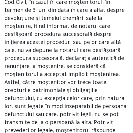
Cod Civil, în cazul în care moştenitorul, în
termen de 3 luni din data în care a aflat despre
devoluţiune şi temeiul chemării sale la
moştenire, fiind informat de notarul care
desfăşoară procedura succesorală despre
iniţierea acestei proceduri sau pe oricare altă
cale, nu va depune la notarul care desfăşoară
procedura succesorală, declaraţia autentică de
renunţare la moştenire, se consideră că
moştenitorul a acceptat implicit moştenirea.
Astfel, către moştenitor vor trece toate
drepturile patrimoniale şi obligaţiile
defunctului, cu excepţia celor care, prin natura
lor, sunt legate în mod inseparabil de persoana
defunctului sau care, potrivit legii, nu se pot
transmite de la o persoană la alta. Potrivit
prevederilor legale, moştenitorul răspunde