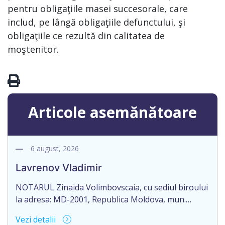
pentru obligaţiile masei succesorale, care
includ, pe lângă obligaţiile defunctului, şi
obligaţiile ce rezultă din calitatea de
moştenitor.
Articole asemănătoare
6 august, 2026
Lavrenov Vladimir
NOTARUL Zinaida Volimbovscaia, cu sediul biroului
la adresa: MD-2001, Republica Moldova, mun.
Chişinău, str. L. Tolstoi, nr. 34, anunță despre
Vezi detalii
deschiderea procedurii succesorale în urma