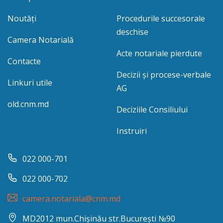
Noutăți
Procedurile succesorale
deschise
Camera Notarială
Acte notariale pierdute
Contacte
Decizii și procese-verbale
Linkuri utile
AG
old.cnm.md
Deciziile Consiliului
Instruiri
022 000-701
022 000-702
camera.notariala@cnm.md
MD2012 mun.Chișinău str.București №90