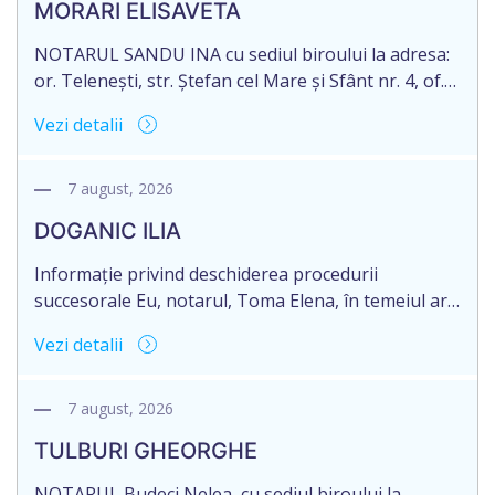
MORARI ELISAVETA
NOTARUL SANDU INA cu sediul biroului la adresa:
or. Telenești, str. Ștefan cel Mare și Sfânt nr. 4, of.
1, anunță despre deschiderea procedurii
Vezi detalii
succesorale în urma decesului cet. MORARI
ELISAVETA, născut/ă la 21.10.1945, cod personal
2005035073658, decedat/ă la data de 09.03.2026
7 august, 2026
/nouă martie anul două mii douăzeci și șase/.
DOGANIC ILIA
Eliberarea certificatului de moștenitor este […]
Informație privind deschiderea procedurii
succesorale Eu, notarul, Toma Elena, în temeiul art.
71 Legii 246/2018 privind la procedură notarială
Vezi detalii
notific Moștenitorii/ persoană care are un interes
legitim, despre deschiderea procedurii succesorale
notariale în urma decesului cet. DOGANIC ILIA,
7 august, 2026
decedat la data de 09.02.2025, cod personal
TULBURI GHEORGHE
2007040006216. Eliberarea certificatului de
moștenitor este planificată în prealabil pentru […]
NOTARUL Budeci Nelea, cu sediul biroului la