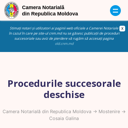
Stimați notari și utilizatori ai paginii web oficiale a Camerei Notariale
în cazul în care pe site-ul cnm.md nu se găsesc publicații de proceduri
succesoriale sau aviz de pierdere vă rugăm să accesați pagina
old.cnm.md
Procedurile succesorale
deschise
Camera Notarială din Republica Moldova
->
Mostenire
->
Cosaia Galina