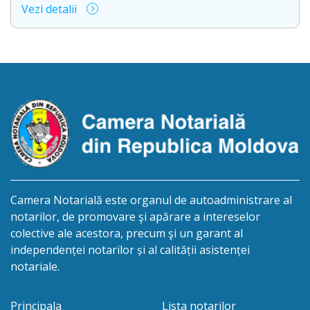
Vezi detalii
succesorale în urma decesului cet. BOSÎNCEANU
ION, născut/ă la 21.07.1980, cod personal
0991201351317, decedat/ă la data de 15.05.2021
/cincisprezece mai anul două mii douăzeci și unu/.
Eliberarea certificatului de moștenitor este […]
Camera Notarială este organul de autoadministrare al
notarilor, de promovare şi apărare a intereselor
colective ale acestora, precum şi un garant al
independenței notarilor și al calității asistenței
notariale.
Principala
Lista notarilor