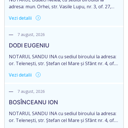
adresa: mun. Orhei, str. Vasile Lupu, nr. 3, of. 27,
anunță despre deschiderea procedurii succesorale
Vezi detalii
în urma decesului cet. TULBURI GHEORGHE,
născut/ă la 18.06.1970, IDNP 2002027022038,
decedat/ă la 16 mai 2026. Eliberarea certificatului de
7 august, 2026
moștenitor este planificată în prealabil după data
DODI EUGENIU
de 16.05.2027 termenul de opțiune pentru
acceptarea […]
NOTARUL SANDU INA cu sediul biroului la adresa:
or. Telenești, str. Ștefan cel Mare și Sfânt nr. 4, of.
1, anunță despre deschiderea procedurii
Vezi detalii
succesorale în urma decesului cet. DODI EUGENIU,
născut/ă la 11.03.1941, cod personal
2003035009604, decedat/ă la data de 12.01.2026
7 august, 2026
/doisprezece ianuarie anul două mii douăzeci și
BOSÎNCEANU ION
șase/. Eliberarea certificatului de moștenitor este
[…]
NOTARUL SANDU INA cu sediul biroului la adresa:
or. Telenești, str. Ștefan cel Mare și Sfânt nr. 4, of.
1, anunță despre deschiderea procedurii