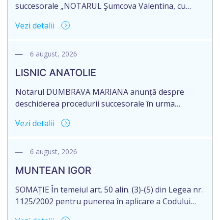
succesorale „NOTARUL Şumcova Valentina, cu
sediul biroului la adresa: Republica Moldova,
Vezi detalii
Mun.Chişinău, bd. Mircea cel Bătrân, nr. 24, anunţă
despre deschiderea procedurii succesorale în urma
decesului cet. JOSAN ECATERINA, născută la data de
6 august, 2026
22.01.1953, numărul de identificare 2009048003318,
LISNIC ANATOLIE
decedată la data de 12.12.2025. Există un testament.
Eliberarea certificatului de moştenitor este […]
Notarul DUMBRAVA MARIANA anunță despre
deschiderea procedurii succesorale în urma
decesului cet. LISNIC ANATOLIE, data naşterii
Vezi detalii
27.04.1953, decedat la data de 28 iulie 2026, IDNP
0982805028442. Informăm succesibilii, că conform
prevederilor legale, pentru moștenirile deschise
6 august, 2026
începând cu 01.04.2026, termenul de acceptarea a
MUNTEAN IGOR
succesiunii este de 12 luni din data decesului (data
deschiderii moștenirii). Eliberarea certificatului […]
SOMAȚIE În temeiul art. 50 alin. (3)-(5) din Legea nr.
1125/2002 pentru punerea în aplicare a Codului
civil al R. Moldova, notarul Bloşenco Diana, cu