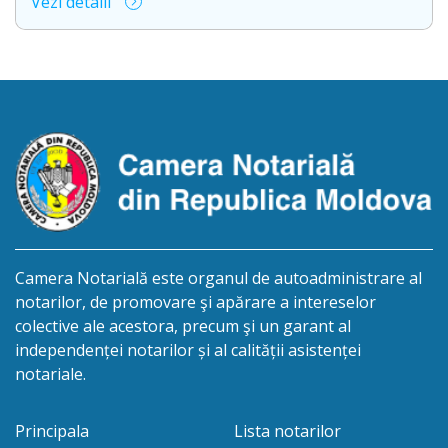
Vezi detalii
sediul biroului în mun. Chişinău, str. Academiei, nr.
12, aduce la cunoștință cet. MUNTEAN IGOR,
născut la 30.10.1977, reședința obișnuită a căruia
nu este cunoscută, despre deschiderea procedurii
succesorale după […]
Camera Notarială este organul de autoadministrare al
notarilor, de promovare şi apărare a intereselor
colective ale acestora, precum şi un garant al
independenței notarilor și al calității asistenței
notariale.
Principala
Lista notarilor