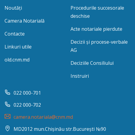
Noutăți
Procedurile succesorale
deschise
Camera Notarială
Acte notariale pierdute
Contacte
Decizii și procese-verbale
Linkuri utile
AG
old.cnm.md
Deciziile Consiliului
Instruiri
022 000-701
022 000-702
camera.notariala@cnm.md
MD2012 mun.Chișinău str.București №90