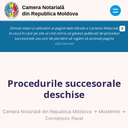
Stimați notari și utilizatori ai paginii web oficiale a Camerei Notariale
în cazul în care pe site-ul cnm.md nu se găsesc publicații de proceduri
succesoriale sau aviz de pierdere vă rugăm să accesați pagina
old.cnm.md
Procedurile succesorale
deschise
Camera Notarială din Republica Moldova
->
Mostenire
->
Corniencov Pavel