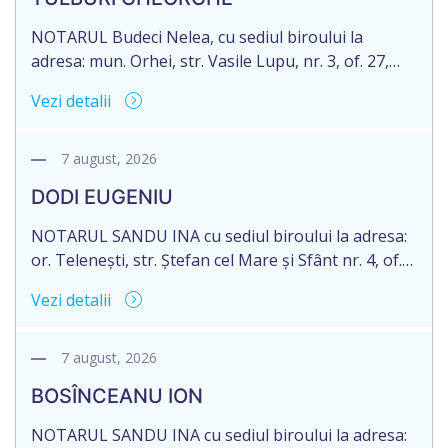
2007040006216. Eliberarea certificatului de
moștenitor este planificată în prealabil pentru […]
NOTARUL Budeci Nelea, cu sediul biroului la
adresa: mun. Orhei, str. Vasile Lupu, nr. 3, of. 27,
anunță despre deschiderea procedurii succesorale
Vezi detalii
în urma decesului cet. TULBURI GHEORGHE,
născut/ă la 18.06.1970, IDNP 2002027022038,
decedat/ă la 16 mai 2026. Eliberarea certificatului de
7 august, 2026
moștenitor este planificată în prealabil după data
DODI EUGENIU
de 16.05.2027 termenul de opțiune pentru
acceptarea […]
NOTARUL SANDU INA cu sediul biroului la adresa:
or. Telenești, str. Ștefan cel Mare și Sfânt nr. 4, of.
1, anunță despre deschiderea procedurii
Vezi detalii
succesorale în urma decesului cet. DODI EUGENIU,
născut/ă la 11.03.1941, cod personal
2003035009604, decedat/ă la data de 12.01.2026
7 august, 2026
/doisprezece ianuarie anul două mii douăzeci și
BOSÎNCEANU ION
șase/. Eliberarea certificatului de moștenitor este
[…]
NOTARUL SANDU INA cu sediul biroului la adresa: