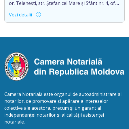
or. Telenești, str. Ștefan cel Mare și Sfânt nr. 4, of.
1, anunță despre deschiderea procedurii
Vezi detalii
succesorale în urma decesului cet. BOSÎNCEANU
ION, născut/ă la 21.07.1980, cod personal
0991201351317, decedat/ă la data de 15.05.2021
/cincisprezece mai anul două mii douăzeci și unu/.
Eliberarea certificatului de moștenitor este […]
Camera Notarială este organul de autoadministrare al
notarilor, de promovare şi apărare a intereselor
colective ale acestora, precum şi un garant al
independenței notarilor și al calității asistenței
notariale.