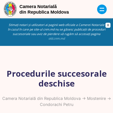
Stimați notari și utilizatori ai paginii web oficiale a Camerei Notariale
în cazul în care pe site-ul cnm.md nu se găsesc publicații de proceduri
succesoriale sau aviz de pierdere vă rugăm să accesați pagina
old.cnm.md
Procedurile succesorale
deschise
Camera Notarială din Republica Moldova
->
Mostenire
->
Condorachi Petru