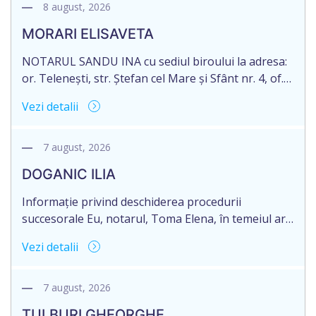
8 august, 2026
MORARI ELISAVETA
NOTARUL SANDU INA cu sediul biroului la adresa:
or. Telenești, str. Ștefan cel Mare și Sfânt nr. 4, of.
1, anunță despre deschiderea procedurii
Vezi detalii
succesorale în urma decesului cet. MORARI
ELISAVETA, născut/ă la 21.10.1945, cod personal
2005035073658, decedat/ă la data de 09.03.2026
7 august, 2026
/nouă martie anul două mii douăzeci și șase/.
DOGANIC ILIA
Eliberarea certificatului de moștenitor este […]
Informație privind deschiderea procedurii
succesorale Eu, notarul, Toma Elena, în temeiul art.
71 Legii 246/2018 privind la procedură notarială
Vezi detalii
notific Moștenitorii/ persoană care are un interes
legitim, despre deschiderea procedurii succesorale
notariale în urma decesului cet. DOGANIC ILIA,
7 august, 2026
decedat la data de 09.02.2025, cod personal
TULBURI GHEORGHE