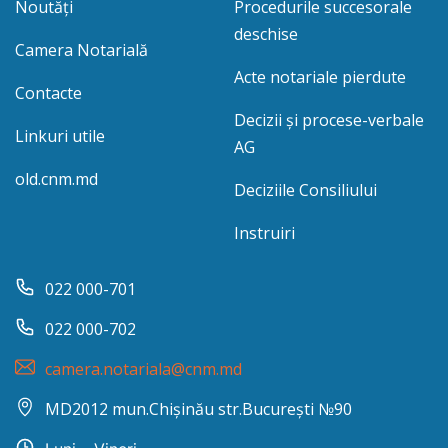
Noutăți
Procedurile succesorale
deschise
Camera Notarială
Acte notariale pierdute
Contacte
Decizii și procese-verbale
Linkuri utile
AG
old.cnm.md
Deciziile Consiliului
Instruiri
022 000-701
022 000-702
camera.notariala@cnm.md
MD2012 mun.Chișinău str.București №90