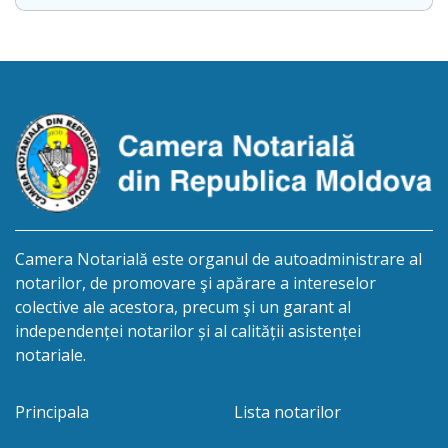
despre deschiderea procedurii succesorale în urma
decesului cet. Ciobotaru Ion, care a decedat la data
de 15 februarie 2026. Eliberarea certificatului de
moștenitor este planificată în prealabil pentru data
de 30.11.2026 […]
Camera Notarială este organul de autoadministrare al
notarilor, de promovare şi apărare a intereselor
colective ale acestora, precum şi un garant al
independenței notarilor și al calității asistenței
notariale.
Principala
Lista notarilor