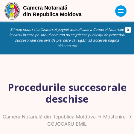
Stimați notari și utilizatori ai paginii web oficiale a Camerei Notariale
în cazul în care pe site-ul cnm.md nu se găsesc publicații de proceduri
succesoriale sau aviz de pierdere vă rugăm să accesați pagina
old.cnm.md
Procedurile succesorale
deschise
Camera Notarială din Republica Moldova
->
Mostenire
->
COJOCARU EMIL