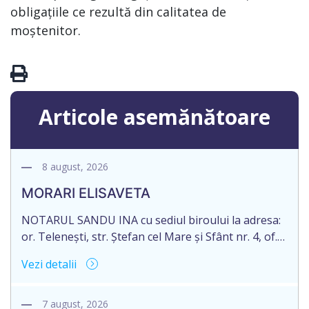
obligațiile ce rezultă din calitatea de
moștenitor.
Articole asemănătoare
8 august, 2026
MORARI ELISAVETA
NOTARUL SANDU INA cu sediul biroului la adresa:
or. Telenești, str. Ștefan cel Mare și Sfânt nr. 4, of.
1, anunță despre deschiderea procedurii
Vezi detalii
succesorale în urma decesului cet. MORARI
ELISAVETA, născut/ă la 21.10.1945, cod personal
2005035073658, decedat/ă la data de 09.03.2026
7 august, 2026