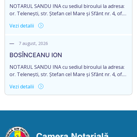
acceptarea […]
NOTARUL SANDU INA cu sediul biroului la adresa:
or. Telenești, str. Ștefan cel Mare și Sfânt nr. 4, of.
1, anunță despre deschiderea procedurii
Vezi detalii
succesorale în urma decesului cet. DODI EUGENIU,
născut/ă la 11.03.1941, cod personal
2003035009604, decedat/ă la data de 12.01.2026
7 august, 2026
/doisprezece ianuarie anul două mii douăzeci și
BOSÎNCEANU ION
șase/. Eliberarea certificatului de moștenitor este
[…]
NOTARUL SANDU INA cu sediul biroului la adresa:
or. Telenești, str. Ștefan cel Mare și Sfânt nr. 4, of.
1, anunță despre deschiderea procedurii
Vezi detalii
succesorale în urma decesului cet. BOSÎNCEANU
ION, născut/ă la 21.07.1980, cod personal
0991201351317, decedat/ă la data de 15.05.2021
/cincisprezece mai anul două mii douăzeci și unu/.
Eliberarea certificatului de moștenitor este […]