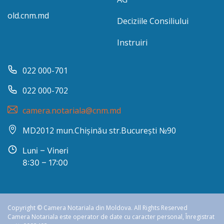
old.cnm.md
Deciziile Consiliului
Instruiri
022 000-701
022 000-702
camera.notariala@cnm.md
MD2012 mun.Chișinău str.București №90
Luni – Vineri
8:30 – 17:00
Copyright © Camera Notariala din Moldova. All Rights Reserved
Camera Notariala este operator de date cu caracter personal, Înregistrat