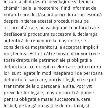
în care a aflat despre devoluțiune și temeiul
chemării sale la moștenire, fiind informat de
notarul care desfășoară procedura succesorală
despre inițierea acestei proceduri sau pe
oricare altă cale, nu va depune la notarul care
desfășoară procedura succesorală, declarația
autentică de renunțare la moștenire, se
consideră că moștenitorul a acceptat implicit
moștenirea. Astfel, către moștenitor vor trece
toate drepturile patrimoniale și obligațiile
defunctului, cu excepția celor care, prin natura
lor, sunt legate în mod inseparabil de persoana
defunctului sau care, potrivit legii, nu se pot
transmite de la o persoană la alta. Potrivit
prevederilor legale, moștenitorul răspunde
pentru obligațiile masei succesorale, care
includ, pe lângă obligațiile defunctului, și