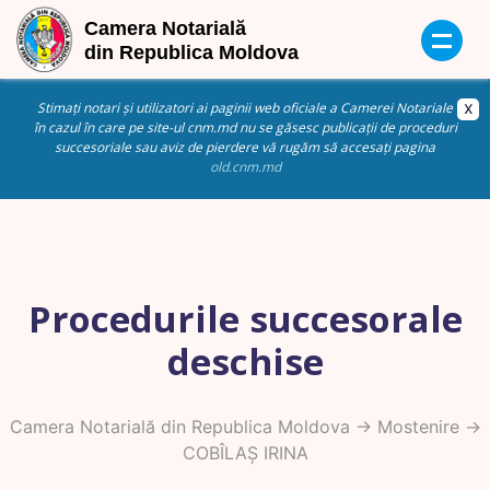
Stimați notari și utilizatori ai paginii web oficiale a Camerei Notariale
în cazul în care pe site-ul cnm.md nu se găsesc publicații de proceduri
succesoriale sau aviz de pierdere vă rugăm să accesați pagina
old.cnm.md
Procedurile succesorale
deschise
Camera Notarială din Republica Moldova
->
Mostenire
->
COBÎLAȘ IRINA