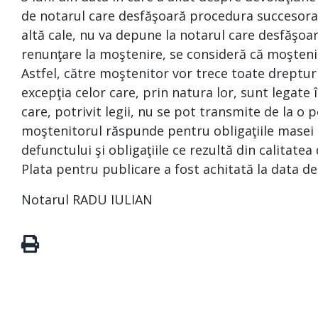
de notarul care desfăşoară procedura succesoral
altă cale, nu va depune la notarul care desfăşoa
renunţare la moştenire, se consideră că moşteni
Astfel, către moştenitor vor trece toate drepturi
excepţia celor care, prin natura lor, sunt legat
care, potrivit legii, nu se pot transmite de la o p
moştenitorul răspunde pentru obligaţiile masei s
defunctului şi obligaţiile ce rezultă din calitate
Plata pentru publicare a fost achitată la data d
Notarul RADU IULIAN