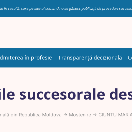
riale în cazul în care pe site-ul cnm.md nu se găsesc publicații de proceduri succ
dmiterea în profesie
Transparență decizională
C
le succesorale de
ială din Republica Moldova
->
Mostenire
-> CIUNTU MARI