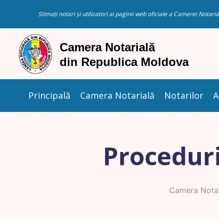
Stimați notari și utilizatori ai paginii web oficiale a Camerei Nota
Principală
Camera Notarială
Notarilor
A
Proceduri
Camera Notar