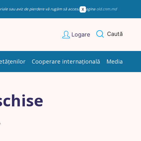
esoriale sau aviz de pierdere vă rugăm să accesați pagina
old.cnm.md
Caută
Logare
etățenilor
Cooperare internațională
Media
schise
A