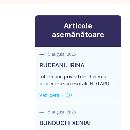
Articole
asemănătoare
5 august, 2026
RUDEANU IRINA
Informație privind deschiderea
procedurii succesorale NOTARUL
Miron Corneliu, cu sediul biroului
Vezi detalii
la adresa: R. Moldova, or. Sîngerei,
str. Testemițeanu, nr. 3/6, anunță
despre deschiderea procedurii
5 august, 2026
succesorale în urma decesului
BUNDUCHI XENIAI
defunctei – RUDEANU IRINA,
t