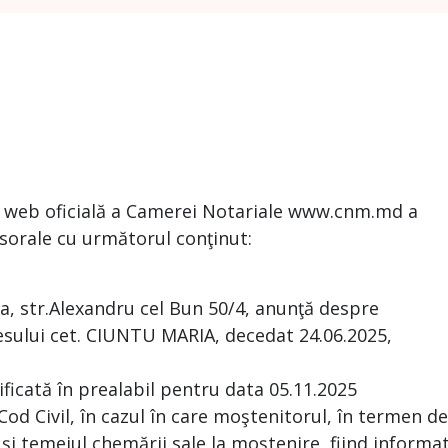
na web oficială a Camerei Notariale www.cnm.md a
sorale cu următorul conţinut:
oca, str.Alexandru cel Bun 50/4, anunţă despre
esului cet. CIUNTU MARIA, decedat 24.06.2025,
ificată în prealabil pentru data 05.11.2025
 Cod Civil, în cazul în care moştenitorul, în termen de
 şi temeiul chemării sale la moştenire, fiind informa