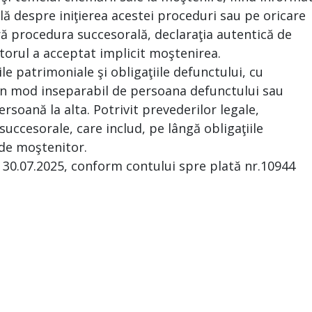
ă despre iniţierea acestei proceduri sau pe oricare
ră procedura succesorală, declaraţia autentică de
torul a acceptat implicit moştenirea.
le patrimoniale şi obligaţiile defunctului, cu
e în mod inseparabil de persoana defunctului sau
ersoană la alta. Potrivit prevederilor legale,
uccesorale, care includ, pe lângă obligaţiile
a de moştenitor.
e 30.07.2025, conform contului spre plată nr.10944