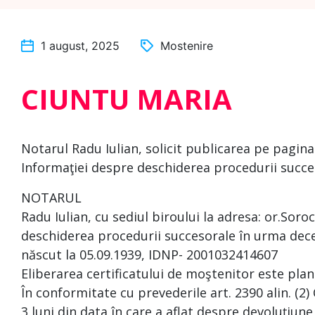
1 august, 2025
Mostenire
CIUNTU MARIA
Notarul Radu Iulian, solicit publicarea pe pagi
Informaţiei despre deschiderea procedurii succe
NOTARUL
Radu Iulian, cu sediul biroului la adresa: or.Sor
deschiderea procedurii succesorale în urma dec
născut la 05.09.1939, IDNP- 2001032414607
Eliberarea certificatului de moştenitor este plan
În conformitate cu prevederile art. 2390 alin. (2)
3 luni din data în care a aflat despre devoluţiune