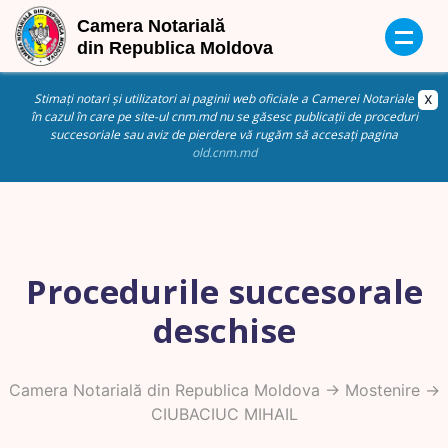
Stimați notari și utilizatori ai paginii web oficiale a Camerei Notariale
în cazul în care pe site-ul cnm.md nu se găsesc publicații de proceduri
succesoriale sau aviz de pierdere vă rugăm să accesați pagina
old.cnm.md
Procedurile succesorale
deschise
Camera Notarială din Republica Moldova
->
Mostenire
->
CIUBACIUC MIHAIL