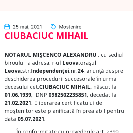
25 mai, 2021
Mostenire
CIUBACIUC MIHAIL
NOTARUL MIŞCENCO ALEXANDRU
, cu sediul
biroului la adresa: r-ul
Leova
,oraşul
Leova
,str.
Independenţei
,nr.
24
, anunţă despre
deschiderea procedurii succesorale în urma
decesului cet.
CIUBACIUC MIHAIL,
născut la
01.06.1939,
IDNP
0982502235851,
decedat la
21.02.2021
.
Eliberarea certificatului de
moştenitor este planificată în prealabil pentru
data
05.07.2021
.
În conformitate cu prevederile art. 2390