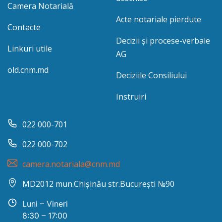
Camera Notarială
Acte notariale pierdute
Contacte
Decizii și procese-verbale
Linkuri utile
AG
old.cnm.md
Deciziile Consiliului
Instruiri
022 000-701
022 000-702
camera.notariala@cnm.md
MD2012 mun.Chișinău str.București №90
Luni – Vineri
8:30 – 17:00