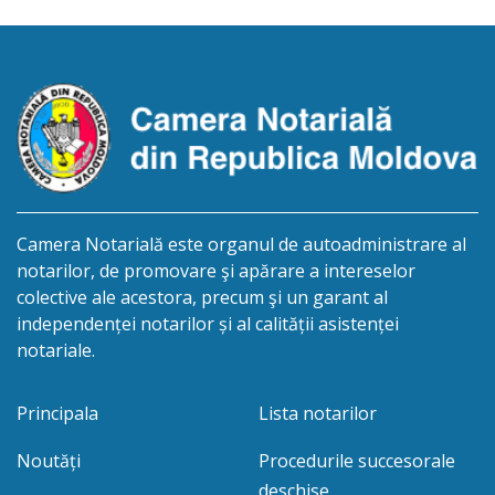
decesului cet. Ciobotaru Ion, care a decedat la data
de 15 februarie 2026. Eliberarea certificatului de
moștenitor este planificată în prealabil pentru data
de 30.11.2026 […]
Camera Notarială este organul de autoadministrare al
notarilor, de promovare şi apărare a intereselor
colective ale acestora, precum şi un garant al
independenței notarilor și al calității asistenței
notariale.
Principala
Lista notarilor
Noutăți
Procedurile succesorale
deschise