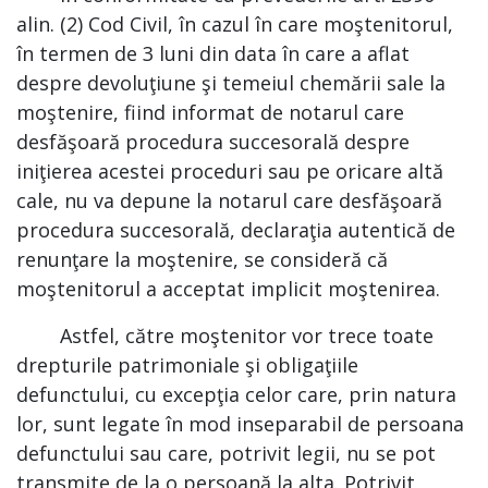
alin. (2) Cod Civil, în cazul în care moştenitorul,
în termen de 3 luni din data în care a aflat
despre devoluţiune şi temeiul chemării sale la
moştenire, fiind informat de notarul care
desfăşoară procedura succesorală despre
iniţierea acestei proceduri sau pe oricare altă
cale, nu va depune la notarul care desfăşoară
procedura succesorală, declaraţia autentică de
renunţare la moştenire, se consideră că
moştenitorul a acceptat implicit moştenirea.
Astfel, către moştenitor vor trece toate
drepturile patrimoniale şi obligaţiile
defunctului, cu excepţia celor care, prin natura
lor, sunt legate în mod inseparabil de persoana
defunctului sau care, potrivit legii, nu se pot
transmite de la o persoană la alta. Potrivit