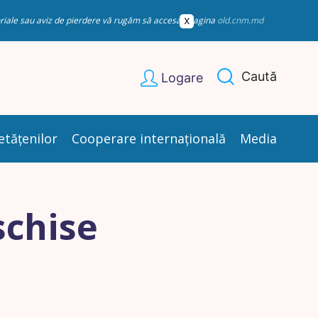
esoriale sau aviz de pierdere vă rugăm să accesați pagina
old.cnm.md
Caută
Logare
etățenilor
Cooperare internațională
Media
schise