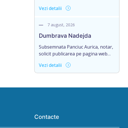
mii douăzeci și șase/. Eliberarea
Ștefan cel Mare și Sfânt nr. 4, of. 1,
Vezi detalii
certificatului de moștenitor este […]
anunță despre deschiderea
procedurii succesorale în urma
decesului cet. BOSÎNCEANU ION,
7 august, 2026
născut/ă la 21.07.1980, cod
Dumbrava Nadejda
personal 0991201351317, decedat/
ă la data de 15.05.2021
Subsemnata Panciuc Aurica, notar,
/cincisprezece mai anul două mii
solicit publicarea pe pagina web
douăzeci și unu/. Eliberarea
oficială a Camerei Notariale
Vezi detalii
certificatului de moștenitor este […]
www.cnm.md a Informației despre
deschiderea procedurii succesorale
cu următorul conținut: Informație
privind deschiderea procedurii
succesorale Notarul Panciuc
Aurica, cu sediul biroului la adresa:
R.Moldova, or.Sîngerei,
str.Independenţei, 83/4, anunță
Contacte
despre deschiderea procedurii