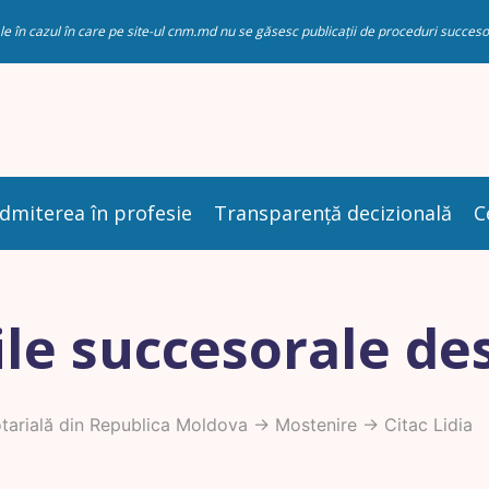
riale în cazul în care pe site-ul cnm.md nu se găsesc publicații de proceduri succ
dmiterea în profesie
Transparență decizională
C
le succesorale de
arială din Republica Moldova
->
Mostenire
-> Citac Lidia