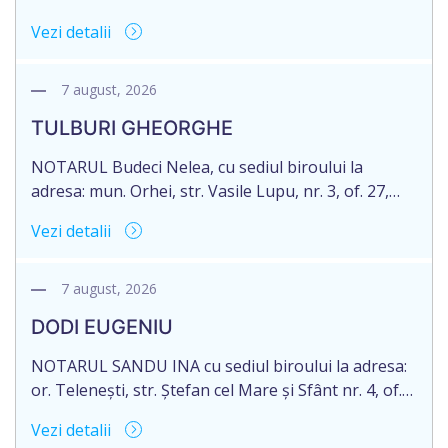
71 Legii 246/2018 privind la procedură notarială
Vezi detalii
notific Moștenitorii/ persoană care are un interes
legitim, despre deschiderea procedurii succesorale
notariale în urma decesului cet. DOGANIC ILIA,
7 august, 2026
decedat la data de 09.02.2025, cod personal
TULBURI GHEORGHE
2007040006216. Eliberarea certificatului de
moștenitor este planificată în prealabil pentru […]
NOTARUL Budeci Nelea, cu sediul biroului la
adresa: mun. Orhei, str. Vasile Lupu, nr. 3, of. 27,
anunță despre deschiderea procedurii succesorale
Vezi detalii
în urma decesului cet. TULBURI GHEORGHE,
născut/ă la 18.06.1970, IDNP 2002027022038,
decedat/ă la 16 mai 2026. Eliberarea certificatului de
7 august, 2026
moștenitor este planificată în prealabil după data
DODI EUGENIU
de 16.05.2027 termenul de opțiune pentru
acceptarea […]
NOTARUL SANDU INA cu sediul biroului la adresa:
or. Telenești, str. Ștefan cel Mare și Sfânt nr. 4, of.
1, anunță despre deschiderea procedurii
Vezi detalii
succesorale în urma decesului cet. DODI EUGENIU,