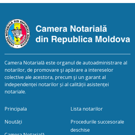
biroului la adresa: R.Moldova, or.Sîngerei,
str.Independenţei, 83/4, anunță despre deschiderea
procedurii succesorale în urma decesului
cet.Dumbrava Nadejda, cetățeană moldoveană, a.n.
20 aprilie […]
Camera Notarială este organul de autoadministrare al
notarilor, de promovare şi apărare a intereselor
colective ale acestora, precum şi un garant al
independenței notarilor și al calității asistenței
notariale.
Principala
Lista notarilor
Noutăți
Procedurile succesorale
deschise
Camera Notarială