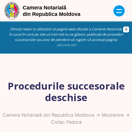
Stimați notari și utilizatori ai paginii web oficiale a Camerei Notariale
în cazul în care pe site-ul cnm.md nu se găsesc publicații de proceduri
succesoriale sau aviz de pierdere vă rugăm să accesați pagina
old.cnm.md
Procedurile succesorale
deschise
Camera Notarială din Republica Moldova
->
Mostenire
->
Ciolac Fedora