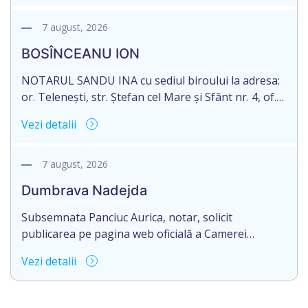
născut/ă la 11.03.1941, cod personal
2003035009604, decedat/ă la data de 12.01.2026
7 august, 2026
/doisprezece ianuarie anul două mii douăzeci și
BOSÎNCEANU ION
șase/. Eliberarea certificatului de moștenitor este
[…]
NOTARUL SANDU INA cu sediul biroului la adresa:
or. Telenești, str. Ștefan cel Mare și Sfânt nr. 4, of.
1, anunță despre deschiderea procedurii
Vezi detalii
succesorale în urma decesului cet. BOSÎNCEANU
ION, născut/ă la 21.07.1980, cod personal
0991201351317, decedat/ă la data de 15.05.2021
7 august, 2026
/cincisprezece mai anul două mii douăzeci și unu/.
Dumbrava Nadejda
Eliberarea certificatului de moștenitor este […]
Subsemnata Panciuc Aurica, notar, solicit
publicarea pe pagina web oficială a Camerei
Notariale www.cnm.md a Informației despre
Vezi detalii
deschiderea procedurii succesorale cu următorul
conținut: Informație privind deschiderea procedurii
succesorale Notarul Panciuc Aurica, cu sediul