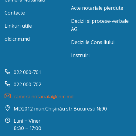
Acte notariale pierdute
Contacte
Decizii și procese-verbale
Linkuri utile
AG
old.cnm.md
Deciziile Consiliului
Instruiri
022 000-701
022 000-702
camera.notariala@cnm.md
MD2012 mun.Chișinău str.București №90
Luni – Vineri
8:30 – 17:00