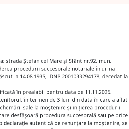
sa: strada Ștefan cel Mare și Sfânt nr.92, mun.
derea procedurii succesorale notariale în urma
ăscut la 14.08.1935, IDNP 2001033294178, decedat la
ificată în prealabil pentru data de 11.11.2025.
tenitorul, în termen de 3 luni din data în care a aflat
hemării sale la moştenire și inițierea procedurii
 care desfăşoară procedura succesorală sau pe orice
o declaraţie autentică de renunţare la moştenire, se