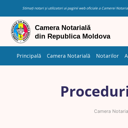
Stimați notari și utilizatori ai paginii web oficiale a Camerei Nota
Principală
Camera Notarială
Notarilor
A
Proceduri
Camera Notaria