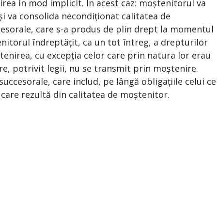
ea in mod implicit. În acest caz: moștenitorul va
și va consolida necondiționat calitatea de
esorale, care s-a produs de plin drept la momentul
itorul îndreptățit, ca un tot întreg, a drepturilor
ștenirea, cu excepția celor care prin natura lor erau
, potrivit legii, nu se transmit prin moștenire.
ccesorale, care includ, pe lângă obligațiile celui ce
 care rezultă din calitatea de moștenitor.