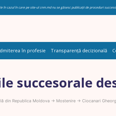
riale în cazul în care pe site-ul cnm.md nu se găsesc publicații de proceduri succ
dmiterea în profesie
Transparență decizională
C
le succesorale de
lă din Republica Moldova
->
Mostenire
-> Ciocanari Gheor