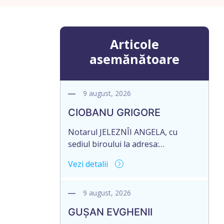
Articole
asemănătoare
9 august, 2026
CIOBANU GRIGORE
Notarul JELEZNÎI ANGELA, cu
sediul biroului la adresa:
mun.Chişinău, str.Alexandru cel
Vezi detalii
Bun,7, of.105, anunță despre
deschiderea procedurii succesorale
în urma decesului cet.CIOBANU
9 august, 2026
GRIGORE, d.n. 29.11.1936, IDNP
GUȘAN EVGHENII
2000003045381, decedat la data de