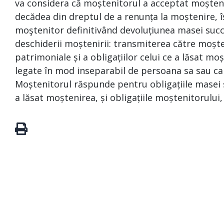
va considera că moștenitorul a acceptat moștenir
decădea din dreptul de a renunța la moștenire, î
moştenitor definitivând devoluțiunea masei succ
deschiderii moștenirii: transmiterea către moșten
patrimoniale și a obligațiilor celui ce a lăsat mo
legate în mod inseparabil de persoana sa sau care
Moștenitorul răspunde pentru obligațiile masei su
a lăsat moștenirea, și obligațiile moștenitorului,