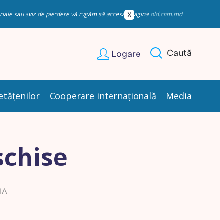
esoriale sau aviz de pierdere vă rugăm să accesați pagina
old.cnm.md
Caută
Logare
etățenilor
Cooperare internațională
Media
schise
IA