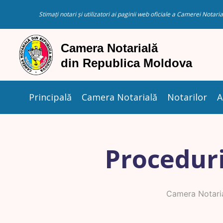
Stimați notari și utilizatori ai paginii web oficiale a Camerei Nota
Principală
Camera Notarială
Notarilor
A
Proceduri
Camera Notari