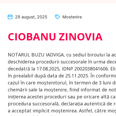
29 august, 2025
Mostenire
CIOBANU ZINOVIA
NOTARUL BUZU IADVIGA, cu sediul biroului la adre
deschiderea procedurii succesorale în urma dece
decedat/ă la 17.08.2025, IDNP 2002038041606. Eli
în prealabil după data de 25.11.2025. În conformita
cazul în care moștenitorul, în termen de 3 luni d
chemării sale la moștenire, fiind informat de n
inițierea acestei proceduri sau pe oricare altă c
procedura succesorală, declarația autentică de 
a acceptat implicit moștenirea. Astfel, către mo