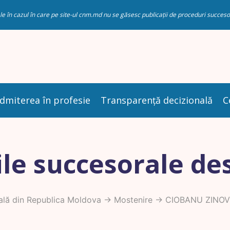
riale în cazul în care pe site-ul cnm.md nu se găsesc publicații de proceduri succ
dmiterea în profesie
Transparență decizională
C
le succesorale de
ală din Republica Moldova
->
Mostenire
-> CIOBANU ZINOV