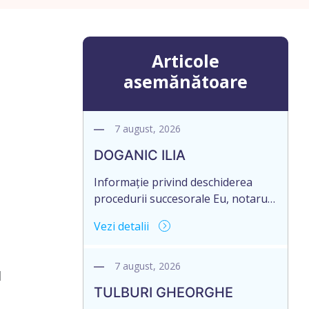
Articole
asemănătoare
7 august, 2026
DOGANIC ILIA
Informație privind deschiderea
procedurii succesorale Eu, notarul,
Toma Elena, în temeiul art. 71 Legii
Vezi detalii
246/2018 privind la procedură
notarială notific Moștenitorii/
persoană care are un interes
7 august, 2026
l
legitim, despre deschiderea
TULBURI GHEORGHE
procedurii succesorale notariale în