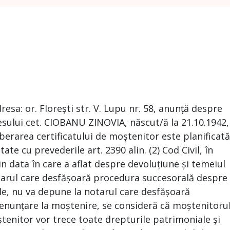
sa: or. Florești str. V. Lupu nr. 58, anunță despre
sului cet. CIOBANU ZINOVIA, născut/ă la 21.10.1942,
berarea certificatului de moștenitor este planificată
te cu prevederile art. 2390 alin. (2) Cod Civil, în
in data în care a aflat despre devoluțiune și temeiul
otarul care desfășoară procedura succesorală despre
ale, nu va depune la notarul care desfășoară
renunțare la moștenire, se consideră că moștenitoru
ștenitor vor trece toate drepturile patrimoniale și