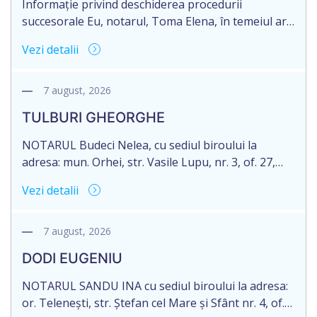
Informație privind deschiderea procedurii
succesorale Eu, notarul, Toma Elena, în temeiul art.
71 Legii 246/2018 privind la procedură notarială
Vezi detalii
notific Moștenitorii/ persoană care are un interes
legitim, despre deschiderea procedurii succesorale
notariale în urma decesului cet. DOGANIC ILIA,
7 august, 2026
decedat la data de 09.02.2025, cod personal
TULBURI GHEORGHE
2007040006216. Eliberarea certificatului de
moștenitor este planificată în prealabil pentru […]
NOTARUL Budeci Nelea, cu sediul biroului la
adresa: mun. Orhei, str. Vasile Lupu, nr. 3, of. 27,
anunță despre deschiderea procedurii succesorale
Vezi detalii
în urma decesului cet. TULBURI GHEORGHE,
născut/ă la 18.06.1970, IDNP 2002027022038,
decedat/ă la 16 mai 2026. Eliberarea certificatului de
7 august, 2026
moștenitor este planificată în prealabil după data
DODI EUGENIU
de 16.05.2027 termenul de opțiune pentru
acceptarea […]
NOTARUL SANDU INA cu sediul biroului la adresa:
or. Telenești, str. Ștefan cel Mare și Sfânt nr. 4, of.