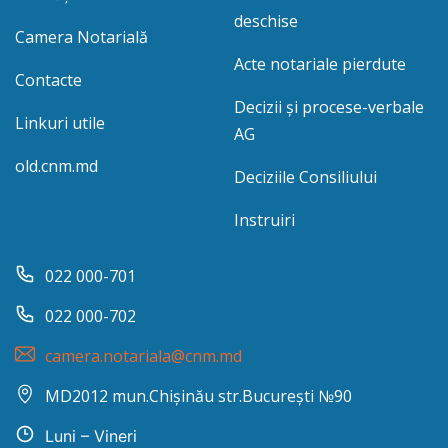
deschise
Camera Notarială
Acte notariale pierdute
Contacte
Decizii și procese-verbale
Linkuri utile
AG
old.cnm.md
Deciziile Consiliului
Instruiri
022 000-701
022 000-702
camera.notariala@cnm.md
MD2012 mun.Chișinău str.București №90
Luni – Vineri