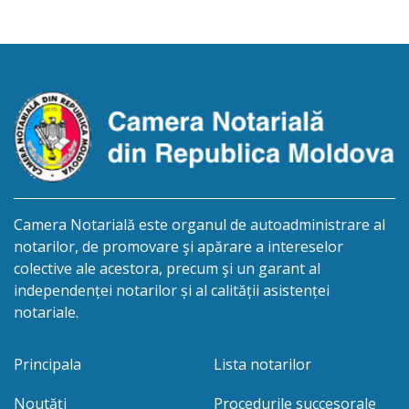
conținut: Informație privind deschiderea procedurii
succesorale Notarul Panciuc Aurica, cu sediul
biroului la adresa: R.Moldova, or.Sîngerei,
str.Independenţei, 83/4, anunță despre deschiderea
procedurii succesorale în urma decesului
cet.Dumbrava Nadejda, cetățeană moldoveană, a.n.
20 aprilie […]
Camera Notarială este organul de autoadministrare al
notarilor, de promovare şi apărare a intereselor
colective ale acestora, precum şi un garant al
independenței notarilor și al calității asistenței
notariale.
Principala
Lista notarilor
Noutăți
Procedurile succesorale