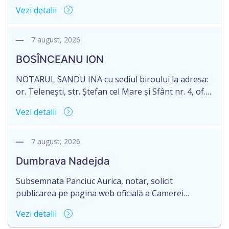
1, anunță despre deschiderea procedurii
Vezi detalii
succesorale în urma decesului cet. DODI EUGENIU,
născut/ă la 11.03.1941, cod personal
2003035009604, decedat/ă la data de 12.01.2026
7 august, 2026
/doisprezece ianuarie anul două mii douăzeci și
BOSÎNCEANU ION
șase/. Eliberarea certificatului de moștenitor este
[…]
NOTARUL SANDU INA cu sediul biroului la adresa:
or. Telenești, str. Ștefan cel Mare și Sfânt nr. 4, of.
1, anunță despre deschiderea procedurii
Vezi detalii
succesorale în urma decesului cet. BOSÎNCEANU
ION, născut/ă la 21.07.1980, cod personal
0991201351317, decedat/ă la data de 15.05.2021
7 august, 2026
/cincisprezece mai anul două mii douăzeci și unu/.
Dumbrava Nadejda
Eliberarea certificatului de moștenitor este […]
Subsemnata Panciuc Aurica, notar, solicit
publicarea pe pagina web oficială a Camerei
Notariale www.cnm.md a Informației despre
Vezi detalii
deschiderea procedurii succesorale cu următorul