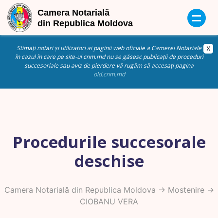
Stimați notari și utilizatori ai paginii web oficiale a Camerei Notariale
în cazul în care pe site-ul cnm.md nu se găsesc publicații de proceduri
succesoriale sau aviz de pierdere vă rugăm să accesați pagina
old.cnm.md
Procedurile succesorale
deschise
Camera Notarială din Republica Moldova
->
Mostenire
->
CIOBANU VERA