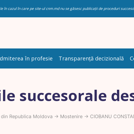
riale în cazul în care pe site-ul cnm.md nu se găsesc publicații de proceduri succ
dmiterea în profesie
Transparență decizională
C
le succesorale de
 din Republica Moldova
->
Mostenire
-> CIOBANU CONSTA