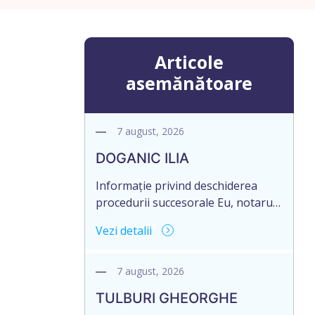
Articole
asemănătoare
7 august, 2026
DOGANIC ILIA
Informație privind deschiderea
procedurii succesorale Eu, notarul,
Toma Elena, în temeiul art. 71 Legii
Vezi detalii
246/2018 privind la procedură
notarială notific Moștenitorii/
persoană care are un interes
7 august, 2026
legitim, despre deschiderea
TULBURI GHEORGHE
procedurii succesorale notariale în