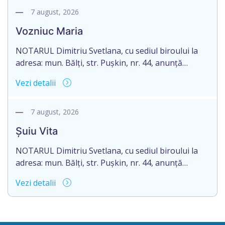
la 23 februarie 2021. Eliberarea certificatului de
7 august, 2026
moștenitor este planificată în prealabil după data
Vozniuc Maria
de 05 noiembrie 2026, cu condiția constatării cu […]
NOTARUL Dimitriu Svetlana, cu sediul biroului la
adresa: mun. Bălți, str. Pușkin, nr. 44, anunță
despre deschiderea procedurii succesorale în urma
Vezi detalii
decesului dnei Vozniuc Maria, născută la 14 iulie
1948, IDNP 0990812049840, decedată la 07
februarie 2025. Eliberarea certificatului de
7 august, 2026
moștenitor este planificată în prealabil după data
Șuiu Vita
de 05 noiembrie 2026, cu condiția constatării cu […]
NOTARUL Dimitriu Svetlana, cu sediul biroului la
adresa: mun. Bălți, str. Pușkin, nr. 44, anunță
despre deschiderea procedurii succesorale în urma
Vezi detalii
decesului cet. Șuiu Vita, născută la 03 mai 1976,
IDNP 2004004037530, decedată la 13 iunie 2026.
Informăm succesibilii, că conform prevederilor
legale, pentru moștenirile deschise începând cu