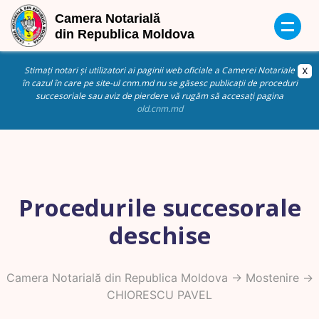
Stimați notari și utilizatori ai paginii web oficiale a Camerei Notariale
în cazul în care pe site-ul cnm.md nu se găsesc publicații de proceduri
succesoriale sau aviz de pierdere vă rugăm să accesați pagina
old.cnm.md
Procedurile succesorale
deschise
Camera Notarială din Republica Moldova
->
Mostenire
->
CHIORESCU PAVEL