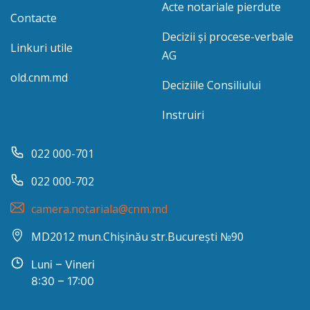
Acte notariale pierdute
Contacte
Decizii și procese-verbale
Linkuri utile
AG
old.cnm.md
Deciziile Consiliului
Instruiri
022 000-701
022 000-702
camera.notariala@cnm.md
MD2012 mun.Chișinău str.București №90
Luni – Vineri
8:30 – 17:00