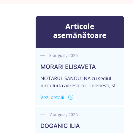
Articole
asemănătoare
8 august, 2026
MORARI ELISAVETA
NOTARUL SANDU INA cu sediul
biroului la adresa: or. Telenești, str.
Ștefan cel Mare și Sfânt nr. 4, of. 1,
Vezi detalii
anunță despre deschiderea
procedurii succesorale în urma
decesului cet. MORARI ELISAVETA,
7 august, 2026
născut/ă la 21.10.1945, cod
t
DOGANIC ILIA
personal 2005035073658, decedat/