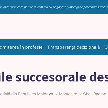
riale în cazul în care pe site-ul cnm.md nu se găsesc publicații de proceduri succ
dmiterea în profesie
Transparență decizională
C
le succesorale de
rială din Republica Moldova
->
Mostenire
-> Cheli Radion