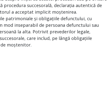
ră procedura succesorală, declarația autentică de
torul a acceptat implicit moștenirea.
le patrimoniale și obligațiile defunctului, cu
e în mod inseparabil de persoana defunctului sau
ersoană la alta. Potrivit prevederilor legale,
uccesorale, care includ, pe lângă obligațiile
a de moștenitor.