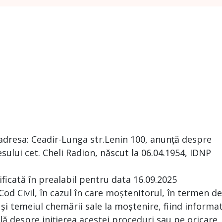
adresa: Ceadir-Lunga str.Lenin 100, anunță despre
ului cet. Cheli Radion, născut la 06.04.1954, IDNP
ificată în prealabil pentru data 16.09.2025
 Cod Civil, în cazul în care moștenitorul, în termen de
 și temeiul chemării sale la moștenire, fiind informa
ă despre inițierea acestei proceduri sau pe oricare