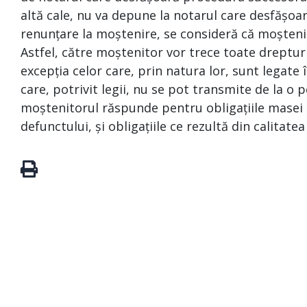
altă cale, nu va depune la notarul care desfășoa
renunțare la moștenire, se consideră că moșteni
Astfel, către moștenitor vor trece toate drepturi
excepția celor care, prin natura lor, sunt legat
care, potrivit legii, nu se pot transmite de la o p
moștenitorul răspunde pentru obligațiile masei s
defunctului, și obligațiile ce rezultă din calitate