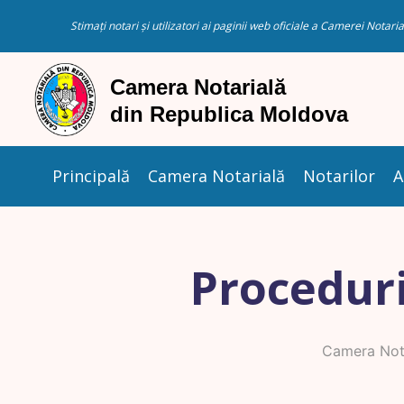
Stimați notari și utilizatori ai paginii web oficiale a Camerei Nota
Principală
Camera Notarială
Notarilor
A
Proceduri
Camera Nota