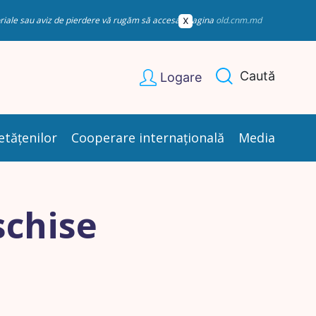
esoriale sau aviz de pierdere vă rugăm să accesați pagina
old.cnm.md
Caută
Logare
etățenilor
Cooperare internațională
Media
schise