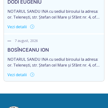
DODI EUGENIU
de 16.05.2027 termenul de opțiune pentru
acceptarea […]
NOTARUL SANDU INA cu sediul biroului la adresa:
or. Telenești, str. Ștefan cel Mare și Sfânt nr. 4, of.
1, anunță despre deschiderea procedurii
Vezi detalii
succesorale în urma decesului cet. DODI EUGENIU,
născut/ă la 11.03.1941, cod personal
2003035009604, decedat/ă la data de 12.01.2026
7 august, 2026
/doisprezece ianuarie anul două mii douăzeci și
BOSÎNCEANU ION
șase/. Eliberarea certificatului de moștenitor este
[…]
NOTARUL SANDU INA cu sediul biroului la adresa:
or. Telenești, str. Ștefan cel Mare și Sfânt nr. 4, of.
1, anunță despre deschiderea procedurii
Vezi detalii
succesorale în urma decesului cet. BOSÎNCEANU
ION, născut/ă la 21.07.1980, cod personal
0991201351317, decedat/ă la data de 15.05.2021
/cincisprezece mai anul două mii douăzeci și unu/.
Eliberarea certificatului de moștenitor este […]