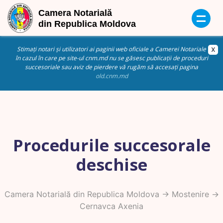
Stimați notari și utilizatori ai paginii web oficiale a Camerei Notariale
în cazul în care pe site-ul cnm.md nu se găsesc publicații de proceduri
succesoriale sau aviz de pierdere vă rugăm să accesați pagina
old.cnm.md
Procedurile succesorale
deschise
Camera Notarială din Republica Moldova
->
Mostenire
->
Cernavca Axenia