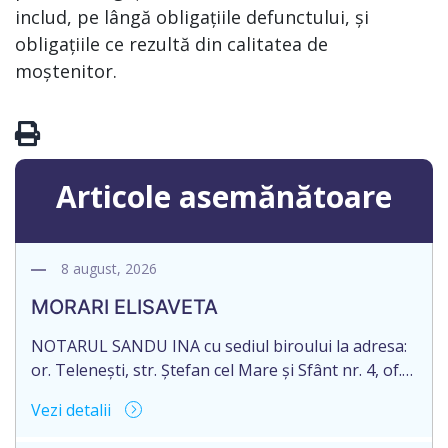
includ, pe lângă obligațiile defunctului, și
obligațiile ce rezultă din calitatea de
moștenitor.
Articole asemănătoare
8 august, 2026
MORARI ELISAVETA
NOTARUL SANDU INA cu sediul biroului la adresa:
or. Telenești, str. Ștefan cel Mare și Sfânt nr. 4, of.
1, anunță despre deschiderea procedurii
Vezi detalii
succesorale în urma decesului cet. MORARI
ELISAVETA, născut/ă la 21.10.1945, cod personal