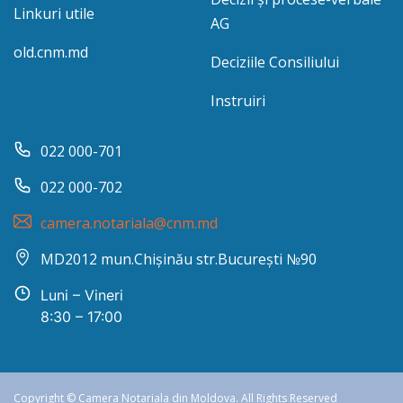
Linkuri utile
AG
old.cnm.md
Deciziile Consiliului
Instruiri
022 000-701
022 000-702
camera.notariala@cnm.md
MD2012 mun.Chișinău str.București №90
Luni – Vineri
8:30 – 17:00
Copyright © Camera Notariala din Moldova. All Rights Reserved