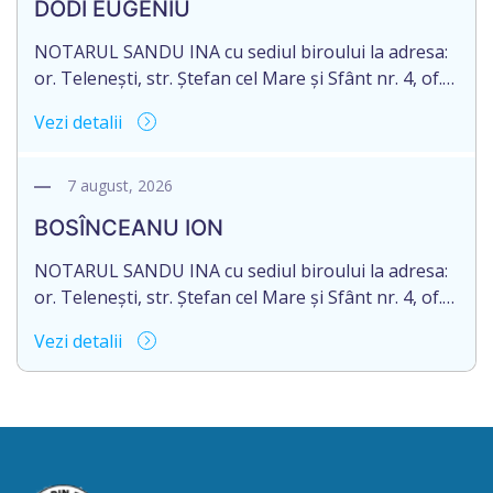
DODI EUGENIU
de 16.05.2027 termenul de opțiune pentru
acceptarea […]
NOTARUL SANDU INA cu sediul biroului la adresa:
or. Telenești, str. Ștefan cel Mare și Sfânt nr. 4, of.
1, anunță despre deschiderea procedurii
Vezi detalii
succesorale în urma decesului cet. DODI EUGENIU,
născut/ă la 11.03.1941, cod personal
2003035009604, decedat/ă la data de 12.01.2026
7 august, 2026
/doisprezece ianuarie anul două mii douăzeci și
BOSÎNCEANU ION
șase/. Eliberarea certificatului de moștenitor este
[…]
NOTARUL SANDU INA cu sediul biroului la adresa:
or. Telenești, str. Ștefan cel Mare și Sfânt nr. 4, of.
1, anunță despre deschiderea procedurii
Vezi detalii
succesorale în urma decesului cet. BOSÎNCEANU
ION, născut/ă la 21.07.1980, cod personal
0991201351317, decedat/ă la data de 15.05.2021
/cincisprezece mai anul două mii douăzeci și unu/.
Eliberarea certificatului de moștenitor este […]