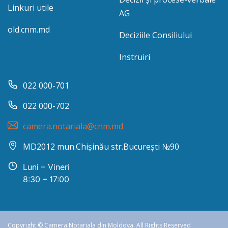
Linkuri utile
AG
old.cnm.md
Deciziile Consiliului
Instruiri
022 000-701
022 000-702
camera.notariala@cnm.md
MD2012 mun.Chișinău str.București №90
Luni – Vineri
8:30 – 17:00
Copyright © Camera Notariala din Moldova. All Rights Reserved