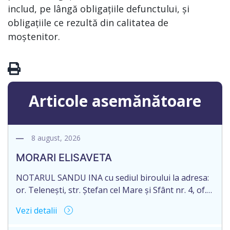
includ, pe lângă obligațiile defunctului, și
obligațiile ce rezultă din calitatea de
moștenitor.
Articole asemănătoare
8 august, 2026
MORARI ELISAVETA
NOTARUL SANDU INA cu sediul biroului la adresa:
or. Telenești, str. Ștefan cel Mare și Sfânt nr. 4, of.
1, anunță despre deschiderea procedurii
Vezi detalii
succesorale în urma decesului cet. MORARI
ELISAVETA, născut/ă la 21.10.1945, cod personal