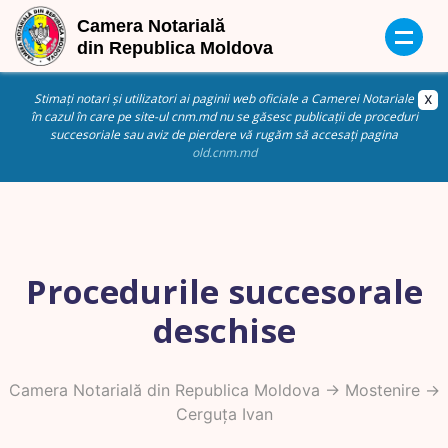
Stimați notari și utilizatori ai paginii web oficiale a Camerei Notariale
în cazul în care pe site-ul cnm.md nu se găsesc publicații de proceduri
succesoriale sau aviz de pierdere vă rugăm să accesați pagina
old.cnm.md
Procedurile succesorale
deschise
Camera Notarială din Republica Moldova
->
Mostenire
->
Cerguța Ivan