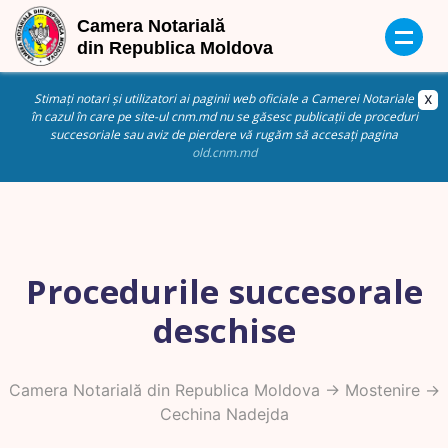
Stimați notari și utilizatori ai paginii web oficiale a Camerei Notariale
în cazul în care pe site-ul cnm.md nu se găsesc publicații de proceduri
succesoriale sau aviz de pierdere vă rugăm să accesați pagina
old.cnm.md
Procedurile succesorale
deschise
Camera Notarială din Republica Moldova
->
Mostenire
->
Cechina Nadejda