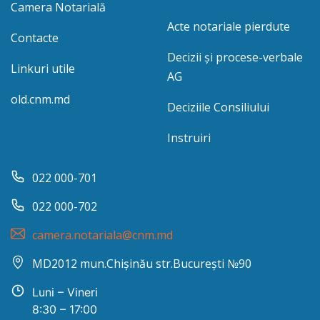
Camera Notarială
Acte notariale pierdute
Contacte
Decizii și procese-verbale
Linkuri utile
AG
old.cnm.md
Deciziile Consiliului
Instruiri
022 000-701
022 000-702
camera.notariala@cnm.md
MD2012 mun.Chișinău str.București №90
Luni – Vineri
8:30 – 17:00