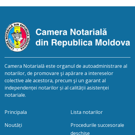
survenit la data de 16.09.2025. Eliberarea
certificatului de moștenitor este planificată în
prealabil după data 06.11.2026 şi […]
Camera Notarială este organul de autoadministrare al
notarilor, de promovare şi apărare a intereselor
colective ale acestora, precum şi un garant al
independenței notarilor și al calității asistenței
notariale.
Principala
Lista notarilor
Noutăți
Procedurile succesorale
deschise