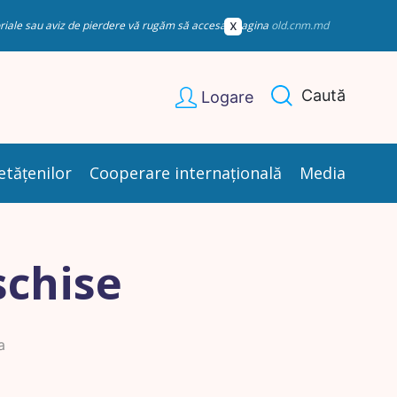
esoriale sau aviz de pierdere vă rugăm să accesați pagina
old.cnm.md
Caută
Logare
etățenilor
Cooperare internațională
Media
schise
a