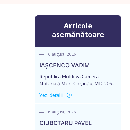
Articole
asemănătoare
6 august, 2026
e
IAȘCENCO VADIM
Republica Moldova Camera
Notarială Mun. Chişinău, MD-2068,
str. Miron Costin 12, ap.1 Biroul
Vezi detalii
Notarial al Notarului PANCOVA
NELLI Tel: (+ 373 22) 43-45-06; 43-
45-07 Nr. de ieșire: 485 Din 06
6 august, 2026
august 2026 CAMERA NOTARIALĂ
CIUBOTARU PAVEL
MD-2012, mun. Chișinău, str.