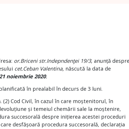
dresa:
or.Briceni str.Indepndenţei 19/3
, anunță despr
esului
cet.Ceban Valentina,
născută la data de
21 noiembrie 2020
.
nificată în prealabil în decurs de 3 luni.
2) Cod Civil, în cazul în care moștenitorul, în
devoluțiune și temeiul chemării sale la moștenire,
dura succesorală despre inițierea acestei proceduri
l care desfășoară procedura succesorală, declarația