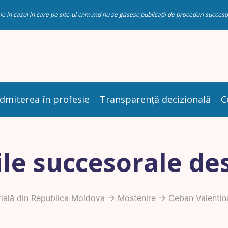
riale în cazul în care pe site-ul cnm.md nu se găsesc publicații de proceduri succ
dmiterea în profesie
Transparență decizională
C
le succesorale de
ială din Republica Moldova
->
Mostenire
-> Ceban Valentin