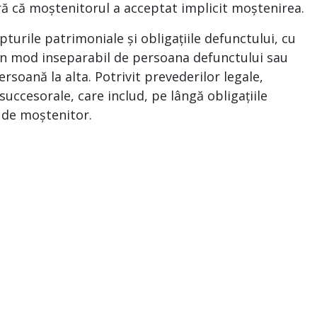
ră că moștenitorul a acceptat implicit moștenirea.
rile patrimoniale și obligațiile defunctului, cu
e în mod inseparabil de persoana defunctului sau
ersoană la alta. Potrivit prevederilor legale,
uccesorale, care includ, pe lângă obligațiile
a de moștenitor.