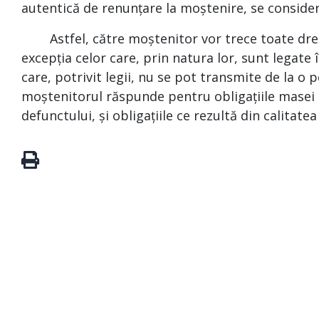
autentică de renunțare la moștenire, se conside
Astfel, către moștenitor vor trece toate dreptu
excepția celor care, prin natura lor, sunt legat
care, potrivit legii, nu se pot transmite de la o p
moștenitorul răspunde pentru obligațiile masei s
defunctului, și obligațiile ce rezultă din calitate