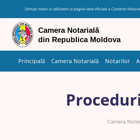
Stimați notari și utilizatori ai paginii web oficiale a Camerei Nota
Principală
Camera Notarială
Notarilor
A
Proceduri
Camera Notar