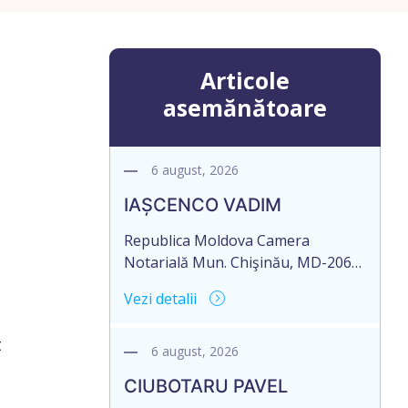
Articole
asemănătoare
6 august, 2026
IAȘCENCO VADIM
Republica Moldova Camera
Notarială Mun. Chişinău, MD-2068,
str. Miron Costin 12, ap.1 Biroul
Vezi detalii
Notarial al Notarului PANCOVA
NELLI Tel: (+ 373 22) 43-45-06; 43-
t
45-07 Nr. de ieșire: 485 Din 06
6 august, 2026
august 2026 CAMERA NOTARIALĂ
CIUBOTARU PAVEL
MD-2012, mun. Chișinău, str.