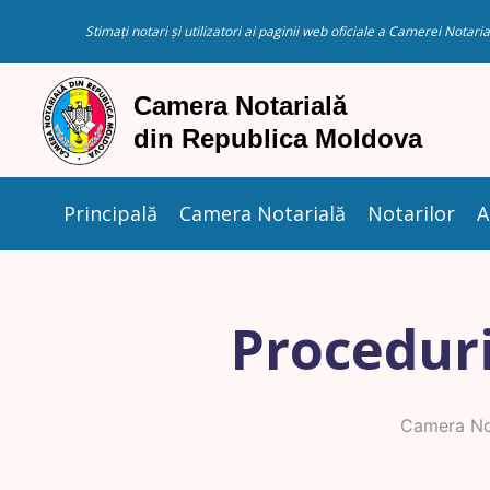
Stimați notari și utilizatori ai paginii web oficiale a Camerei Nota
Principală
Camera Notarială
Notarilor
A
Proceduri
Camera Not