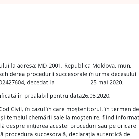
roului la adresa: MD-2001, Republica Moldova, mun.
deschiderea procedurii succesorale în urma decesului
 0982002427604, decedat la 25 mai 2020.
ificată în prealabil pentru data26.08.2020.
 Cod Civil, în cazul în care moștenitorul, în termen de
 și temeiul chemării sale la moștenire, fiind informa
ă despre inițierea acestei proceduri sau pe oricare
ră procedura succesorală, declarația autentică de