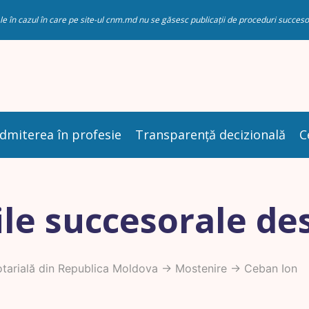
riale în cazul în care pe site-ul cnm.md nu se găsesc publicații de proceduri succ
dmiterea în profesie
Transparență decizională
C
le succesorale de
arială din Republica Moldova
->
Mostenire
-> Ceban Ion