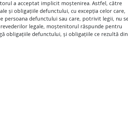
orul a acceptat implicit moștenirea. Astfel, către
e și obligațiile defunctului, cu excepția celor care,
e persoana defunctului sau care, potrivit legii, nu s
 prevederilor legale, moștenitorul răspunde pentru
ă obligațiile defunctului, și obligațiile ce rezultă din