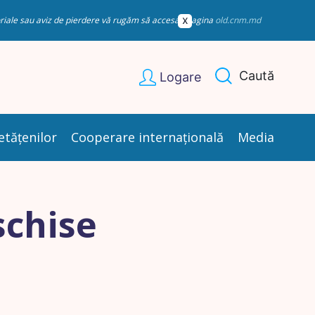
esoriale sau aviz de pierdere vă rugăm să accesați pagina
old.cnm.md
Caută
Logare
etățenilor
Cooperare internațională
Media
schise