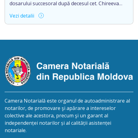
dosarului succesoral după decesul cet. Chireeva
Nina, născută la 27.08.1948, cod personal
Vezi detalii
2005015046757, decedată la 10.04.2026, cu ultimul
domiciliu în mun Cahul, str. C. Negruzzi nr. 32, ap.
37, R.Moldova. Persoanele interesate privind
perfectarea drepturilor succesorale cu eliberarea
certificatului de moștenitor, se pot adresa în
termen de 12 luni, din […]
Camera Notarială este organul de autoadministrare al
notarilor, de promovare şi apărare a intereselor
colective ale acestora, precum şi un garant al
independenței notarilor și al calității asistenței
notariale.