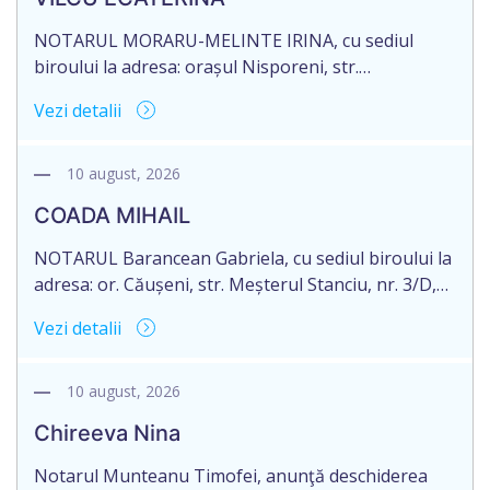
PANCOVA NELLI, cu sediul biroului la adresa: mun.
[…]
NOTARUL MORARU-MELINTE IRINA, cu sediul
biroului la adresa: orașul Nisporeni, str.
Suveranităţii, nr. 8/A, of. 102, anunță despre
Vezi detalii
deschiderea procedurii succesorale în urma
decesului cet. VÎLCU ECATERINA, născută la
01.10.1954, IDNP 2002024016632, decedată la data
10 august, 2026
de 22.01.2026. Există un testament. Eliberarea
COADA MIHAIL
certificatului de moștenitor este planificată în
prealabil pentru data 11.11.2026, cu condiția
NOTARUL Barancean Gabriela, cu sediul biroului la
constatării cu […]
adresa: or. Căușeni, str. Meșterul Stanciu, nr. 3/D,
anunță despre deschiderea procedurii succesorale
Vezi detalii
în urma decesului cet. COADA MIHAIL, născut la
13.10.1954, IDNP 2004018099399, decedată la 14
iunie 2026. Informăm succesibilii, că conform
10 august, 2026
prevederilor legale, pentru moștenirile deschise
Chireeva Nina
începând cu 01.04.2026 termenul de opțiune pentru
acceptarea sau renunțarea […]
Notarul Munteanu Timofei, anunţă deschiderea