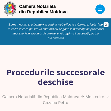
Stimați notari și utilizatori ai paginii web oficiale a Camerei Notariale
în cazul în care pe site-ul cnm.md nu se găsesc publicații de proceduri
succesoriale sau aviz de pierdere vă rugăm să accesați pagina
old.cnm.md
Procedurile succesorale
deschise
Camera Notarială din Republica Moldova
->
Mostenire
->
Cazacu Petru