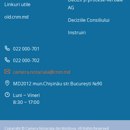
Linkuri utile
AG
old.cnm.md
Deciziile Consiliului
Instruiri
022 000-701
022 000-702
camera.notariala@cnm.md
MD2012 mun.Chișinău str.București №90
Luni – Vineri
8:30 – 17:00
Copyright © Camera Notariala din Moldova. All Rights Reserved