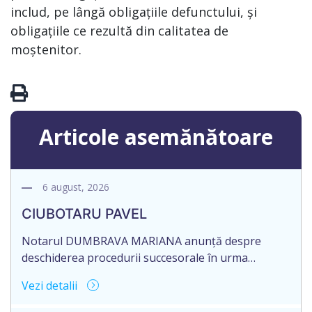
includ, pe lângă obligațiile defunctului, și
obligațiile ce rezultă din calitatea de
moștenitor.
Articole asemănătoare
6 august, 2026
CIUBOTARU PAVEL
Notarul DUMBRAVA MARIANA anunță despre
deschiderea procedurii succesorale în urma
decesului cet. CIUBOTARU PAVEL, data naşterii
Vezi detalii
28.12.1951, decedat la data de 21 MAI 2026, IDNP
0971111370927. Informăm succesibilii, că conform