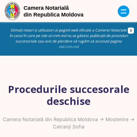
Stimați notari și utilizatori ai paginii web oficiale a Camerei Notariale
în cazul în care pe site-ul cnm.md nu se găsesc publicații de proceduri
succesoriale sau aviz de pierdere vă rugăm să accesați pagina
old.cnm.md
Procedurile succesorale
deschise
Camera Notarială din Republica Moldova
->
Mostenire
->
Catranji Sofia