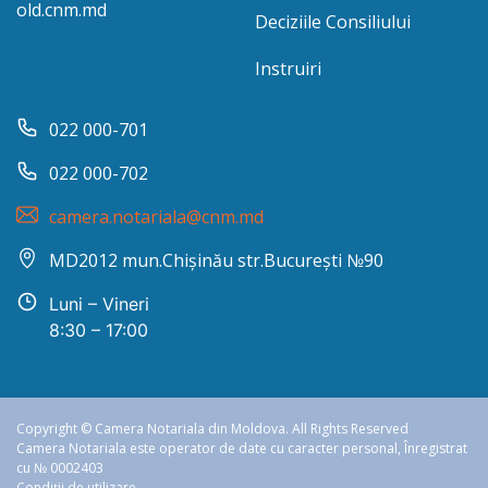
old.cnm.md
Deciziile Consiliului
Instruiri
022 000-701
022 000-702
camera.notariala@cnm.md
MD2012 mun.Chișinău str.București №90
Luni – Vineri
8:30 – 17:00
Copyright © Camera Notariala din Moldova. All Rights Reserved
Camera Notariala este operator de date cu caracter personal, Înregistrat
cu № 0002403
Condiții de utilizare