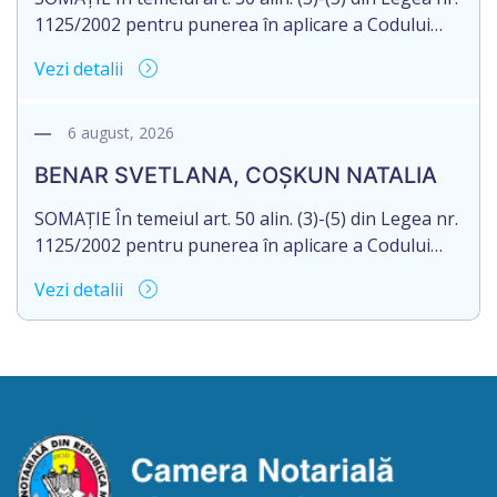
1125/2002 pentru punerea în aplicare a Codului
civil al R. Moldova, notarul Bloşenco Diana, cu
Vezi detalii
sediul biroului în mun. Chişinău, str. Academiei, nr.
12, aduce la cunoștință cet. MUNTEAN IGOR,
născut la 30.10.1977, reședința obișnuită a căruia
6 august, 2026
nu este cunoscută, despre deschiderea procedurii
BENAR SVETLANA, COȘKUN NATALIA
succesorale după […]
SOMAȚIE În temeiul art. 50 alin. (3)-(5) din Legea nr.
1125/2002 pentru punerea în aplicare a Codului
civil al R. Moldova, notarul Bloşenco Diana, cu
Vezi detalii
sediul biroului în mun. Chişinău, str. Academiei, nr.
12, aduce la cunoștință cet. BENAR SVETLANA,
născută la 04.12.1973 și COȘKUN NATALIA, născută
la 30.05.1967, reședința obișnuită a cărora nu este
[…]