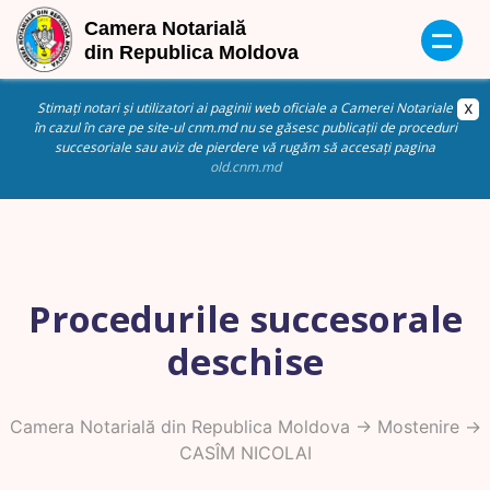
Stimați notari și utilizatori ai paginii web oficiale a Camerei Notariale
în cazul în care pe site-ul cnm.md nu se găsesc publicații de proceduri
succesoriale sau aviz de pierdere vă rugăm să accesați pagina
old.cnm.md
Procedurile succesorale
deschise
Camera Notarială din Republica Moldova
->
Mostenire
->
CASÎM NICOLAI