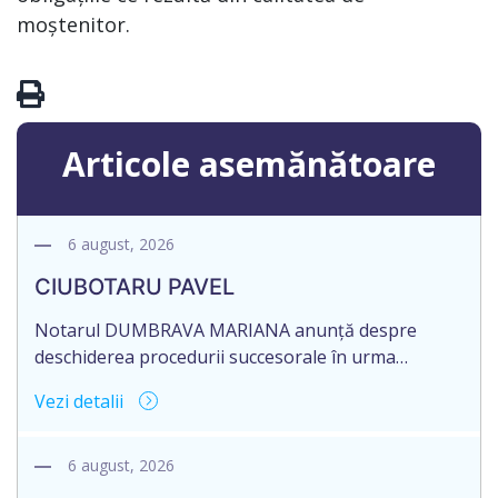
moștenitor.
Articole asemănătoare
6 august, 2026
CIUBOTARU PAVEL
Notarul DUMBRAVA MARIANA anunță despre
deschiderea procedurii succesorale în urma
decesului cet. CIUBOTARU PAVEL, data naşterii
Vezi detalii
28.12.1951, decedat la data de 21 MAI 2026, IDNP
0971111370927. Informăm succesibilii, că conform
prevederilor legale, pentru moștenirile deschise
6 august, 2026
începând cu 01.04.2026 termenul de opțiune pentru