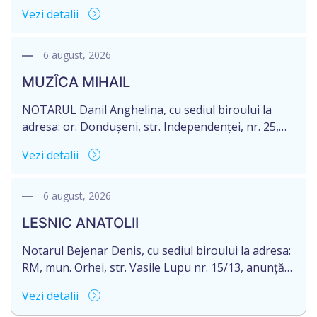
despre deschiderea procedurii succesorale în urma
Vezi detalii
decesului cet. Bucioc Mihail, născut la 20 august
1944, IDNP 2003037030918, decedat la 28
decembrie 2019. Eliberarea certificatului de
6 august, 2026
moștenitor este planificată în prealabil după data
MUZÎCA MIHAIL
de 06.09.2026. În conformitate cu prevederile art.
2390 alin. […]
NOTARUL Danil Anghelina, cu sediul biroului la
adresa: or. Dondușeni, str. Independenței, nr. 25,
anunță despre deschiderea procedurii succesorale
Vezi detalii
în urma decesului MUZÎCA MIHAIL, decedat la 03
decembrie 2025, IDNP 2005011007349, născut la
data 05.09.1943. Eliberarea certificatului de
6 august, 2026
moștenitor este planificată în prealabil pentru data
LESNIC ANATOLII
06 noiembrie 2026. În conformitate cu prevederile
art. 2390 alin. […]
Notarul Bejenar Denis, cu sediul biroului la adresa:
RM, mun. Orhei, str. Vasile Lupu nr. 15/13, anunță
despre deschiderea procedurii succesorale în urma
Vezi detalii
decesului dlui LESNIC ANATOLII, cetățean al