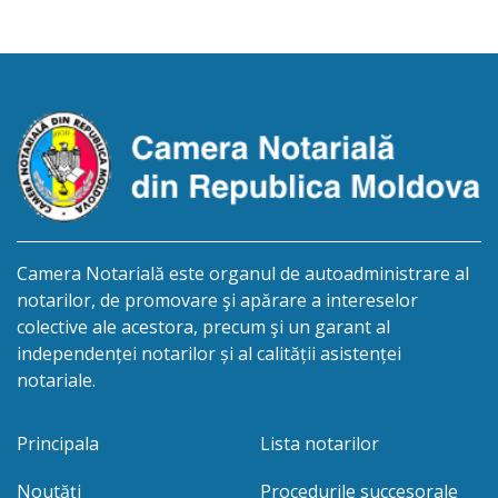
Republicii Moldova, născut la data de 29 ianuarie
1965, IDNP: 2005027011606, decedat la data de 17
noiembrie 2025. Eliberarea certificatului de
moștenitor este planificată în prealabil […]
Camera Notarială este organul de autoadministrare al
notarilor, de promovare şi apărare a intereselor
colective ale acestora, precum şi un garant al
independenței notarilor și al calității asistenței
notariale.
Principala
Lista notarilor
Noutăți
Procedurile succesorale