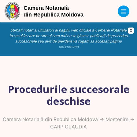
Stimați notari și utilizatori ai paginii web oficiale a Camerei Notariale
în cazul în care pe site-ul cnm.md nu se găsesc publicații de proceduri
succesoriale sau aviz de pierdere vă rugăm să accesați pagina
old.cnm.md
Procedurile succesorale
deschise
Camera Notarială din Republica Moldova
->
Mostenire
->
CARP CLAUDIA