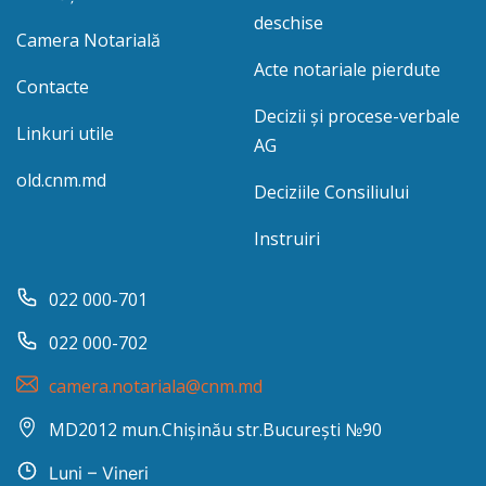
deschise
Camera Notarială
Acte notariale pierdute
Contacte
Decizii și procese-verbale
Linkuri utile
AG
old.cnm.md
Deciziile Consiliului
Instruiri
022 000-701
022 000-702
camera.notariala@cnm.md
MD2012 mun.Chișinău str.București №90
Luni – Vineri