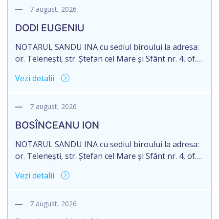
decedat/ă la 16 mai 2026. Eliberarea certificatului de
7 august, 2026
moștenitor este planificată în prealabil după data
DODI EUGENIU
de 16.05.2027 termenul de opțiune pentru
acceptarea […]
NOTARUL SANDU INA cu sediul biroului la adresa:
or. Telenești, str. Ștefan cel Mare și Sfânt nr. 4, of.
1, anunță despre deschiderea procedurii
Vezi detalii
succesorale în urma decesului cet. DODI EUGENIU,
născut/ă la 11.03.1941, cod personal
2003035009604, decedat/ă la data de 12.01.2026
7 august, 2026
/doisprezece ianuarie anul două mii douăzeci și
BOSÎNCEANU ION
șase/. Eliberarea certificatului de moștenitor este
[…]
NOTARUL SANDU INA cu sediul biroului la adresa:
or. Telenești, str. Ștefan cel Mare și Sfânt nr. 4, of.
1, anunță despre deschiderea procedurii
Vezi detalii
succesorale în urma decesului cet. BOSÎNCEANU
ION, născut/ă la 21.07.1980, cod personal
0991201351317, decedat/ă la data de 15.05.2021
7 august, 2026
/cincisprezece mai anul două mii douăzeci și unu/.