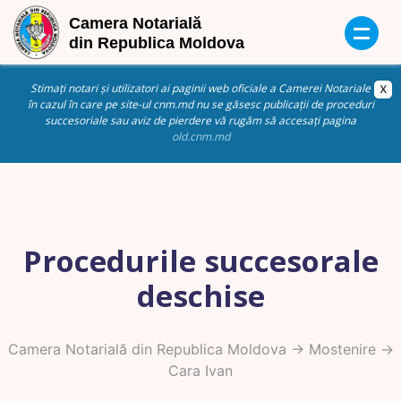
Stimați notari și utilizatori ai paginii web oficiale a Camerei Notariale
în cazul în care pe site-ul cnm.md nu se găsesc publicații de proceduri
succesoriale sau aviz de pierdere vă rugăm să accesați pagina
old.cnm.md
Procedurile succesorale
deschise
Camera Notarială din Republica Moldova
->
Mostenire
->
Cara Ivan