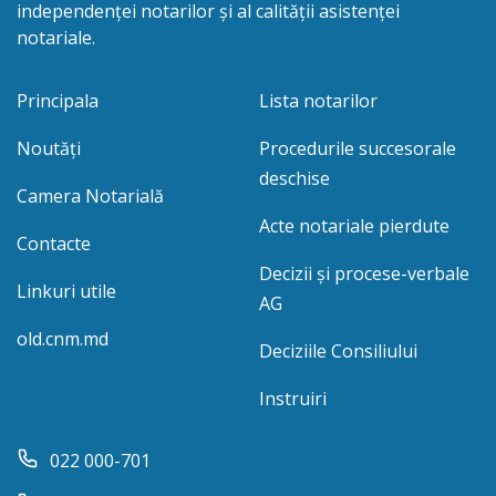
independenței notarilor și al calității asistenței
notariale.
Principala
Lista notarilor
Noutăți
Procedurile succesorale
deschise
Camera Notarială
Acte notariale pierdute
Contacte
Decizii și procese-verbale
Linkuri utile
AG
old.cnm.md
Deciziile Consiliului
Instruiri
022 000-701