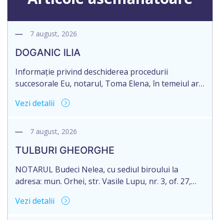
7 august, 2026
DOGANIC ILIA
Informație privind deschiderea procedurii
succesorale Eu, notarul, Toma Elena, în temeiul art.
71 Legii 246/2018 privind la procedură notarială
Vezi detalii
notific Moștenitorii/ persoană care are un interes
legitim, despre deschiderea procedurii succesorale
notariale în urma decesului cet. DOGANIC ILIA,
7 august, 2026
decedat la data de 09.02.2025, cod personal
TULBURI GHEORGHE
2007040006216. Eliberarea certificatului de
moștenitor este planificată în prealabil pentru […]
NOTARUL Budeci Nelea, cu sediul biroului la
adresa: mun. Orhei, str. Vasile Lupu, nr. 3, of. 27,
anunță despre deschiderea procedurii succesorale
Vezi detalii
în urma decesului cet. TULBURI GHEORGHE,
născut/ă la 18.06.1970, IDNP 2002027022038,