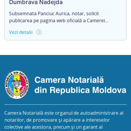
Dumbrava Nadejda
Eliberarea certificatului de moștenitor este […]
Subsemnata Panciuc Aurica, notar, solicit
publicarea pe pagina web oficială a Camerei
Notariale www.cnm.md a Informației despre
Vezi detalii
deschiderea procedurii succesorale cu următorul
conținut: Informație privind deschiderea procedurii
succesorale Notarul Panciuc Aurica, cu sediul
biroului la adresa: R.Moldova, or.Sîngerei,
str.Independenţei, 83/4, anunță despre deschiderea
procedurii succesorale în urma decesului
cet.Dumbrava Nadejda, cetățeană moldoveană, a.n.
20 aprilie […]
Camera Notarială este organul de autoadministrare al
notarilor, de promovare şi apărare a intereselor
colective ale acestora, precum şi un garant al