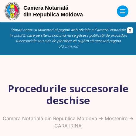
Stimați notari și utilizatori ai paginii web oficiale a Camerei Notariale
în cazul în care pe site-ul cnm.md nu se găsesc publicații de proceduri
succesoriale sau aviz de pierdere vă rugăm să accesați pagina
old.cnm.md
Procedurile succesorale
deschise
Camera Notarială din Republica Moldova
->
Mostenire
->
CARA IRINA