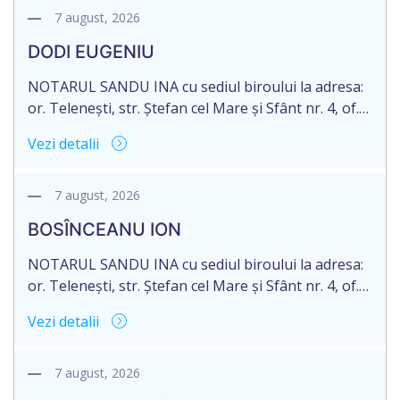
decedat/ă la 16 mai 2026. Eliberarea certificatului de
7 august, 2026
moștenitor este planificată în prealabil după data
DODI EUGENIU
de 16.05.2027 termenul de opțiune pentru
acceptarea […]
NOTARUL SANDU INA cu sediul biroului la adresa:
or. Telenești, str. Ștefan cel Mare și Sfânt nr. 4, of.
1, anunță despre deschiderea procedurii
Vezi detalii
succesorale în urma decesului cet. DODI EUGENIU,
născut/ă la 11.03.1941, cod personal
2003035009604, decedat/ă la data de 12.01.2026
7 august, 2026
/doisprezece ianuarie anul două mii douăzeci și
BOSÎNCEANU ION
șase/. Eliberarea certificatului de moștenitor este
[…]
NOTARUL SANDU INA cu sediul biroului la adresa:
or. Telenești, str. Ștefan cel Mare și Sfânt nr. 4, of.
1, anunță despre deschiderea procedurii
Vezi detalii
succesorale în urma decesului cet. BOSÎNCEANU
ION, născut/ă la 21.07.1980, cod personal
0991201351317, decedat/ă la data de 15.05.2021
7 august, 2026
/cincisprezece mai anul două mii douăzeci și unu/.