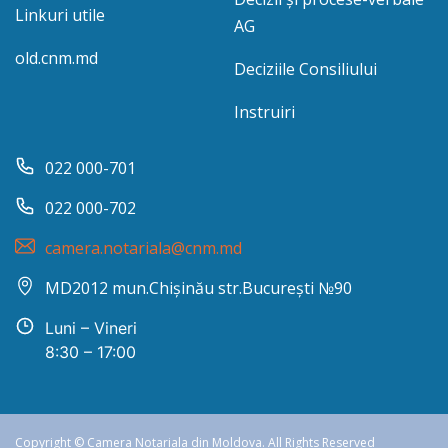
Linkuri utile
AG
old.cnm.md
Deciziile Consiliului
Instruiri
022 000-701
022 000-702
camera.notariala@cnm.md
MD2012 mun.Chișinău str.București №90
Luni – Vineri
8:30 – 17:00
Copyright © Camera Notariala din Moldova. All Rights Reserved