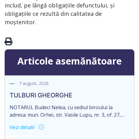
includ, pe lângă obligațiile defunctului, și
obligațiile ce rezultă din calitatea de
moștenitor.
Articole asemănătoare
7 august, 2026
TULBURI GHEORGHE
NOTARUL Budeci Nelea, cu sediul biroului la
adresa: mun. Orhei, str. Vasile Lupu, nr. 3, of. 27,
anunță despre deschiderea procedurii succesorale
Vezi detalii
în urma decesului cet. TULBURI GHEORGHE,
născut/ă la 18.06.1970, IDNP 2002027022038,