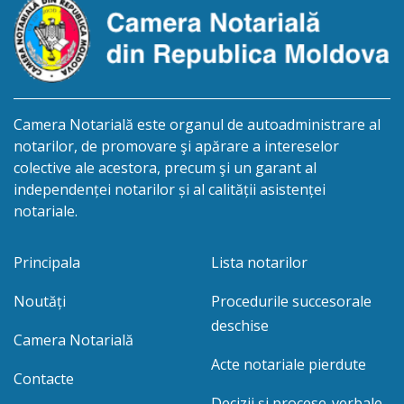
cet.Gurușciuc Ana, cetățeană moldoveană, a.n. 26
ianuarie […]
Camera Notarială este organul de autoadministrare al
notarilor, de promovare şi apărare a intereselor
colective ale acestora, precum şi un garant al
independenței notarilor și al calității asistenței
notariale.
Principala
Lista notarilor
Noutăți
Procedurile succesorale
deschise
Camera Notarială
Acte notariale pierdute
Contacte
Decizii și procese-verbale