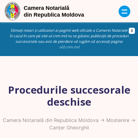
Stimați notari și utilizatori ai paginii web oficiale a Camerei Notariale
în cazul în care pe site-ul cnm.md nu se găsesc publicații de proceduri
succesoriale sau aviz de pierdere vă rugăm să accesați pagina
old.cnm.md
Procedurile succesorale
deschise
Camera Notarială din Republica Moldova
->
Mostenire
->
Canțer Gheorghii