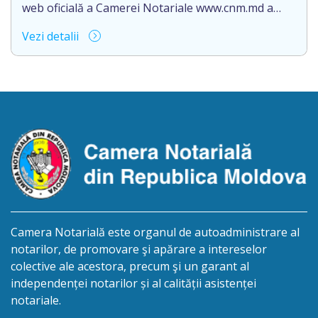
Eliberarea certificatului […]
web oficială a Camerei Notariale www.cnm.md a
Informaţiei despre deschiderea procedurii
Vezi detalii
succesorale cu următorul conţinut: NOTARUL Radu
Iulian, cu sediul biroului la adresa: or.Soroca,
str.Alexandru cel Bun 50/4, anunţă despre
deschiderea procedurii succesorale în urma
decesului cet. Cristal Rodica, decedat 26.02.2024,
născut la 29.11.1971, IDNP- 2002032074837
Eliberarea certificatului […]
Camera Notarială este organul de autoadministrare al
notarilor, de promovare şi apărare a intereselor
colective ale acestora, precum şi un garant al
independenței notarilor și al calității asistenței
notariale.