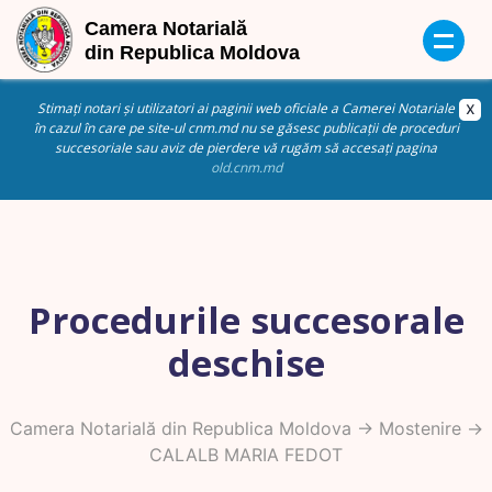
Stimați notari și utilizatori ai paginii web oficiale a Camerei Notariale
în cazul în care pe site-ul cnm.md nu se găsesc publicații de proceduri
succesoriale sau aviz de pierdere vă rugăm să accesați pagina
old.cnm.md
Procedurile succesorale
deschise
Camera Notarială din Republica Moldova
->
Mostenire
->
CALALB MARIA FEDOT