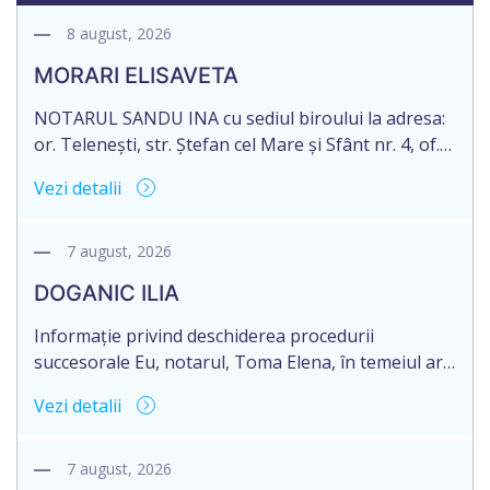
8 august, 2026
MORARI ELISAVETA
NOTARUL SANDU INA cu sediul biroului la adresa:
or. Telenești, str. Ștefan cel Mare și Sfânt nr. 4, of.
1, anunță despre deschiderea procedurii
Vezi detalii
succesorale în urma decesului cet. MORARI
ELISAVETA, născut/ă la 21.10.1945, cod personal
2005035073658, decedat/ă la data de 09.03.2026
7 august, 2026
/nouă martie anul două mii douăzeci și șase/.
DOGANIC ILIA
Eliberarea certificatului de moștenitor este […]
Informație privind deschiderea procedurii
succesorale Eu, notarul, Toma Elena, în temeiul art.
71 Legii 246/2018 privind la procedură notarială
Vezi detalii
notific Moștenitorii/ persoană care are un interes
legitim, despre deschiderea procedurii succesorale
notariale în urma decesului cet. DOGANIC ILIA,
7 august, 2026