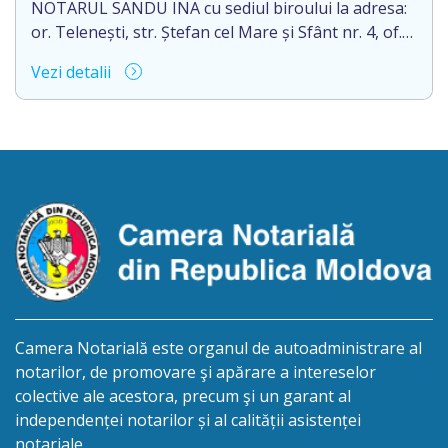
[…]
NOTARUL SANDU INA cu sediul biroului la adresa:
or. Telenești, str. Ștefan cel Mare și Sfânt nr. 4, of.
1, anunță despre deschiderea procedurii
Vezi detalii
succesorale în urma decesului cet. BOSÎNCEANU
ION, născut/ă la 21.07.1980, cod personal
0991201351317, decedat/ă la data de 15.05.2021
/cincisprezece mai anul două mii douăzeci și unu/.
Eliberarea certificatului de moștenitor este […]
Camera Notarială este organul de autoadministrare al
notarilor, de promovare şi apărare a intereselor
colective ale acestora, precum şi un garant al
independenței notarilor și al calității asistenței
notariale.