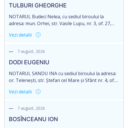
decedat la data de 09.02.2025, cod personal
TULBURI GHEORGHE
2007040006216. Eliberarea certificatului de
moștenitor este planificată în prealabil pentru […]
NOTARUL Budeci Nelea, cu sediul biroului la
adresa: mun. Orhei, str. Vasile Lupu, nr. 3, of. 27,
anunță despre deschiderea procedurii succesorale
Vezi detalii
în urma decesului cet. TULBURI GHEORGHE,
născut/ă la 18.06.1970, IDNP 2002027022038,
decedat/ă la 16 mai 2026. Eliberarea certificatului de
7 august, 2026
moștenitor este planificată în prealabil după data
DODI EUGENIU
de 16.05.2027 termenul de opțiune pentru
acceptarea […]
NOTARUL SANDU INA cu sediul biroului la adresa:
or. Telenești, str. Ștefan cel Mare și Sfânt nr. 4, of.
1, anunță despre deschiderea procedurii
Vezi detalii
succesorale în urma decesului cet. DODI EUGENIU,
născut/ă la 11.03.1941, cod personal
2003035009604, decedat/ă la data de 12.01.2026
7 august, 2026
/doisprezece ianuarie anul două mii douăzeci și
BOSÎNCEANU ION
șase/. Eliberarea certificatului de moștenitor este