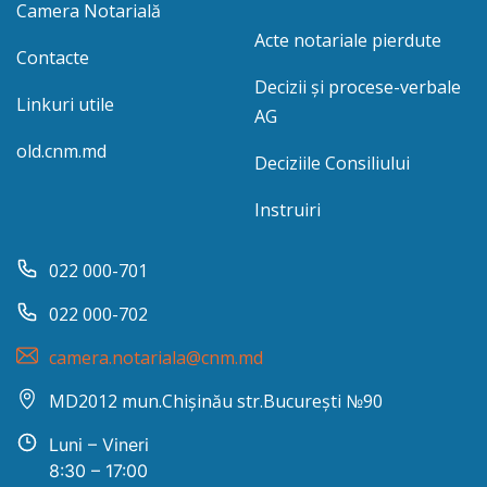
Camera Notarială
Acte notariale pierdute
Contacte
Decizii și procese-verbale
Linkuri utile
AG
old.cnm.md
Deciziile Consiliului
Instruiri
022 000-701
022 000-702
camera.notariala@cnm.md
MD2012 mun.Chișinău str.București №90
Luni – Vineri
8:30 – 17:00