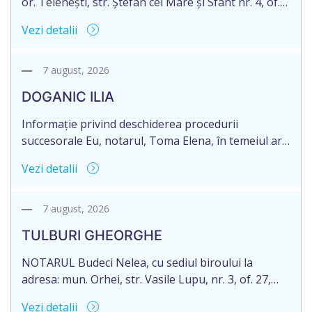
or. Telenești, str. Ștefan cel Mare și Sfânt nr. 4, of.
1, anunță despre deschiderea procedurii
Vezi detalii
succesorale în urma decesului cet. MORARI
ELISAVETA, născut/ă la 21.10.1945, cod personal
2005035073658, decedat/ă la data de 09.03.2026
7 august, 2026
/nouă martie anul două mii douăzeci și șase/.
DOGANIC ILIA
Eliberarea certificatului de moștenitor este […]
Informație privind deschiderea procedurii
succesorale Eu, notarul, Toma Elena, în temeiul art.
71 Legii 246/2018 privind la procedură notarială
Vezi detalii
notific Moștenitorii/ persoană care are un interes
legitim, despre deschiderea procedurii succesorale
notariale în urma decesului cet. DOGANIC ILIA,
7 august, 2026
decedat la data de 09.02.2025, cod personal
TULBURI GHEORGHE
2007040006216. Eliberarea certificatului de
moștenitor este planificată în prealabil pentru […]
NOTARUL Budeci Nelea, cu sediul biroului la
adresa: mun. Orhei, str. Vasile Lupu, nr. 3, of. 27,
anunță despre deschiderea procedurii succesorale
Vezi detalii