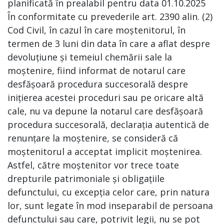
planificată în prealabil pentru data 01.10.2025
În conformitate cu prevederile art. 2390 alin. (2)
Cod Civil, în cazul în care moștenitorul, în
termen de 3 luni din data în care a aflat despre
devoluțiune și temeiul chemării sale la
moștenire, fiind informat de notarul care
desfășoară procedura succesorală despre
inițierea acestei proceduri sau pe oricare altă
cale, nu va depune la notarul care desfășoară
procedura succesorală, declarația autentică de
renunțare la moștenire, se consideră că
moștenitorul a acceptat implicit moștenirea.
Astfel, către moștenitor vor trece toate
drepturile patrimoniale și obligațiile
defunctului, cu excepția celor care, prin natura
lor, sunt legate în mod inseparabil de persoana
defunctului sau care, potrivit legii, nu se pot