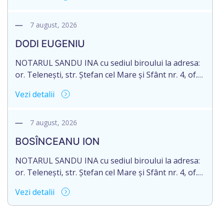
în urma decesului cet. TULBURI GHEORGHE,
născut/ă la 18.06.1970, IDNP 2002027022038,
decedat/ă la 16 mai 2026. Eliberarea certificatului de
7 august, 2026
moștenitor este planificată în prealabil după data
DODI EUGENIU
de 16.05.2027 termenul de opțiune pentru
acceptarea […]
NOTARUL SANDU INA cu sediul biroului la adresa:
or. Telenești, str. Ștefan cel Mare și Sfânt nr. 4, of.
1, anunță despre deschiderea procedurii
Vezi detalii
succesorale în urma decesului cet. DODI EUGENIU,
născut/ă la 11.03.1941, cod personal
2003035009604, decedat/ă la data de 12.01.2026
7 august, 2026
/doisprezece ianuarie anul două mii douăzeci și
BOSÎNCEANU ION
șase/. Eliberarea certificatului de moștenitor este
[…]
NOTARUL SANDU INA cu sediul biroului la adresa:
or. Telenești, str. Ștefan cel Mare și Sfânt nr. 4, of.
1, anunță despre deschiderea procedurii
Vezi detalii
succesorale în urma decesului cet. BOSÎNCEANU
ION, născut/ă la 21.07.1980, cod personal
0991201351317, decedat/ă la data de 15.05.2021