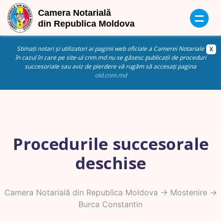
Stimați notari și utilizatori ai paginii web oficiale a Camerei Notariale
în cazul în care pe site-ul cnm.md nu se găsesc publicații de proceduri
succesoriale sau aviz de pierdere vă rugăm să accesați pagina
old.cnm.md
Procedurile succesorale
deschise
Camera Notarială din Republica Moldova
->
Mostenire
->
Burca Constantin