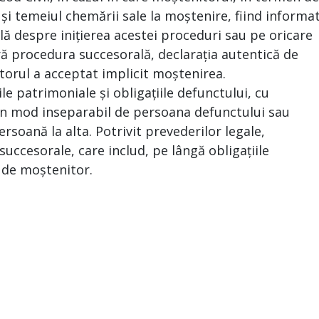
 și temeiul chemării sale la moștenire, fiind informa
ă despre inițierea acestei proceduri sau pe oricare
ră procedura succesorală, declarația autentică de
torul a acceptat implicit moștenirea.
le patrimoniale și obligațiile defunctului, cu
e în mod inseparabil de persoana defunctului sau
ersoană la alta. Potrivit prevederilor legale,
uccesorale, care includ, pe lângă obligațiile
a de moștenitor.