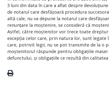
3 luni din data în care a aflat despre devoluțiune
de notarul care desfășoară procedura succesoral
altă cale, nu va depune la notarul care desfășoa
renunțare la moștenire, se consideră că moșteni
Astfel, către moștenitor vor trece toate drepturi
excepția celor care, prin natura lor, sunt legat
care, potrivit legii, nu se pot transmite de la o p
moștenitorul răspunde pentru obligațiile masei s
defunctului, și obligațiile ce rezultă din calitate