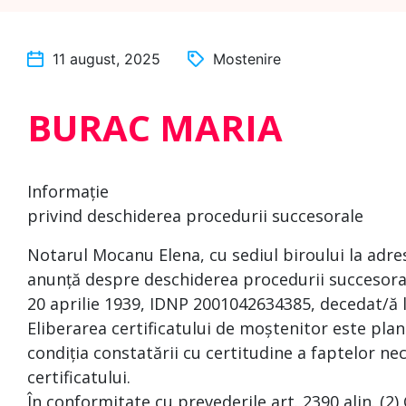
11 august, 2025
Mostenire
BURAC MARIA
Informație
privind deschiderea procedurii succesorale
Notarul Mocanu Elena, cu sediul biroului la adresa
anunță despre deschiderea procedurii succesora
20 aprilie 1939, IDNP 2001042634385, decedat/ă l
Eliberarea certificatului de moștenitor este plan
condiția constatării cu certitudine a faptelor nec
certificatului.
În conformitate cu prevederile art. 2390 alin. (2)