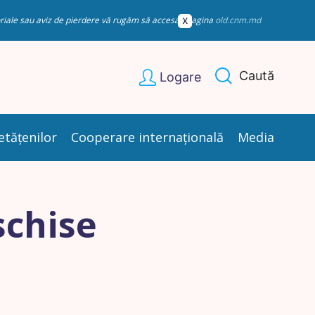
esoriale sau aviz de pierdere vă rugăm să accesați pagina
old.cnm.md
Caută
Logare
etățenilor
Cooperare internațională
Media
schise