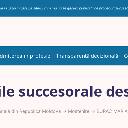
riale în cazul în care pe site-ul cnm.md nu se găsesc publicații de proceduri succ
dmiterea în profesie
Transparență decizională
C
le succesorale de
ială din Republica Moldova
->
Mostenire
-> BURAC MARIA