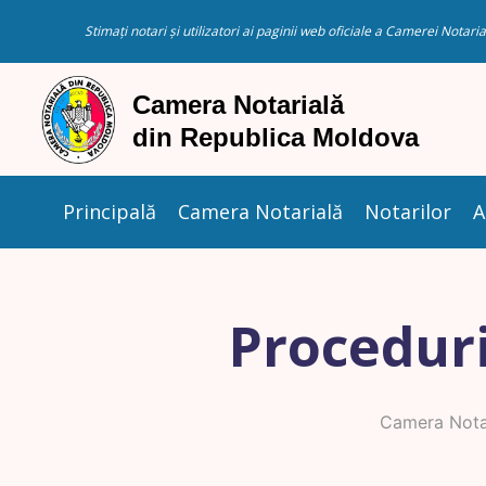
Stimați notari și utilizatori ai paginii web oficiale a Camerei Nota
Principală
Camera Notarială
Notarilor
A
Proceduri
Camera Notar