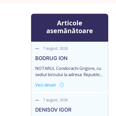
Articole
asemănătoare
7 august, 2026
BODRUG ION
NOTARUL Condorachi Grigore, cu
sediul biroului la adresa: Republica
Moldova, or.Sîngerei,
Vezi detalii
str.Independenţei 89/1, anunță
despre deschiderea procedurii
succesorale în urma decesului
7 august, 2026
cet.BODRUG ION, data nașterii
DENISOV IGOR
24.05.1958, IDNP 0982301229316,