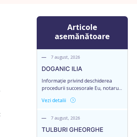
Articole
asemănătoare
7 august, 2026
DOGANIC ILIA
Informație privind deschiderea
procedurii succesorale Eu, notarul,
.
Toma Elena, în temeiul art. 71 Legii
Vezi detalii
246/2018 privind la procedură
notarială notific Moștenitorii/
t
persoană care are un interes
7 august, 2026
legitim, despre deschiderea
TULBURI GHEORGHE
procedurii succesorale notariale în