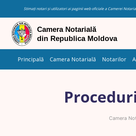
Stimați notari și utilizatori ai paginii web oficiale a Camerei Nota
Principală
Camera Notarială
Notarilor
A
Proceduri
Camera Not