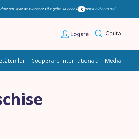
esoriale sau aviz de pierdere vă rugăm să accesați pagina
old.cnm.md
Caută
Logare
etățenilor
Cooperare internațională
Media
schise