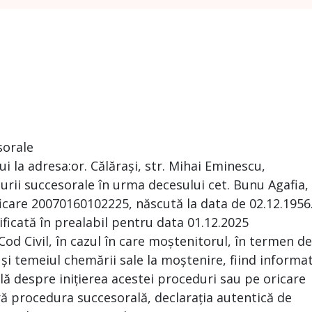
sorale
 la adresa:or. Călărași, str. Mihai Eminescu,
rii succesorale în urma decesului cet. Bunu Agafia,
icare 20070160102225, născută la data de 02.12.1956
ificată în prealabil pentru data 01.12.2025
 Cod Civil, în cazul în care moștenitorul, în termen de
 și temeiul chemării sale la moștenire, fiind informa
ă despre inițierea acestei proceduri sau pe oricare
ră procedura succesorală, declarația autentică de