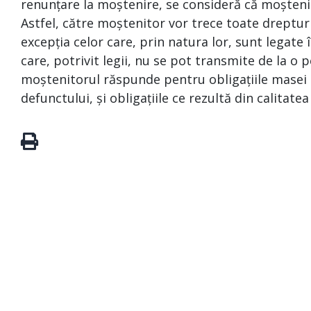
renunțare la moștenire, se consideră că moșteni
Astfel, către moștenitor vor trece toate drepturi
excepția celor care, prin natura lor, sunt legat
care, potrivit legii, nu se pot transmite de la o p
moștenitorul răspunde pentru obligațiile masei s
defunctului, și obligațiile ce rezultă din calitate