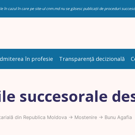
riale în cazul în care pe site-ul cnm.md nu se găsesc publicații de proceduri succ
dmiterea în profesie
Transparență decizională
C
le succesorale de
arială din Republica Moldova
->
Mostenire
-> Bunu Agafia