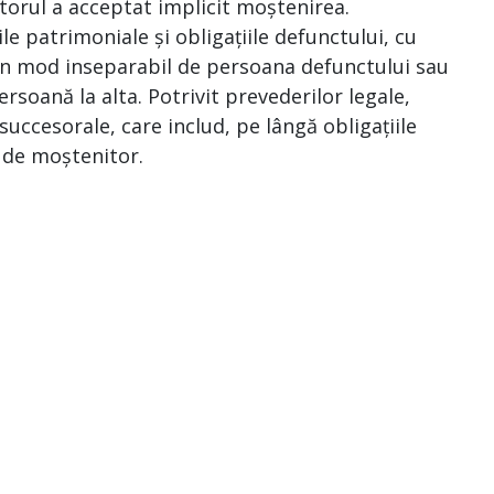
torul a acceptat implicit moștenirea.
le patrimoniale și obligațiile defunctului, cu
e în mod inseparabil de persoana defunctului sau
ersoană la alta. Potrivit prevederilor legale,
uccesorale, care includ, pe lângă obligațiile
a de moștenitor.