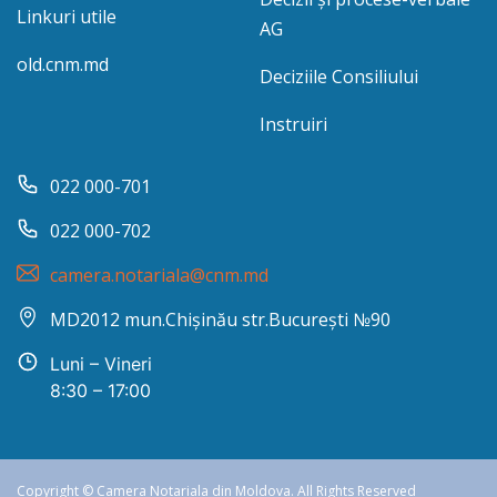
Linkuri utile
AG
old.cnm.md
Deciziile Consiliului
Instruiri
022 000-701
022 000-702
camera.notariala@cnm.md
MD2012 mun.Chișinău str.București №90
Luni – Vineri
8:30 – 17:00
Copyright © Camera Notariala din Moldova. All Rights Reserved