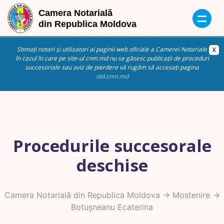
Stimați notari și utilizatori ai paginii web oficiale a Camerei Notariale
în cazul în care pe site-ul cnm.md nu se găsesc publicații de proceduri
succesoriale sau aviz de pierdere vă rugăm să accesați pagina
old.cnm.md
Procedurile succesorale
deschise
Camera Notarială din Republica Moldova
->
Mostenire
->
Botușneanu Ecaterina