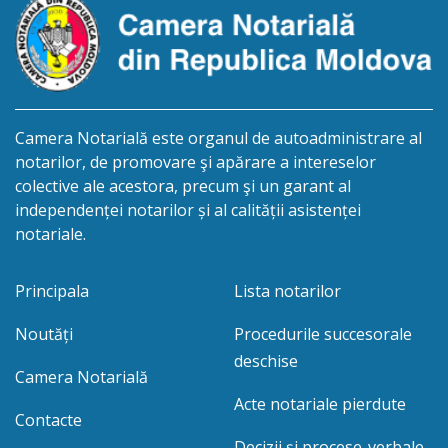
cet.Dumbrava Nadejda, cetățeană moldoveană, a.n.
20 aprilie […]
Camera Notarială este organul de autoadministrare al
notarilor, de promovare şi apărare a intereselor
colective ale acestora, precum şi un garant al
independenței notarilor și al calității asistenței
notariale.
Principala
Lista notarilor
Noutăți
Procedurile succesorale
deschise
Camera Notarială
Acte notariale pierdute
Contacte
Decizii și procese-verbale