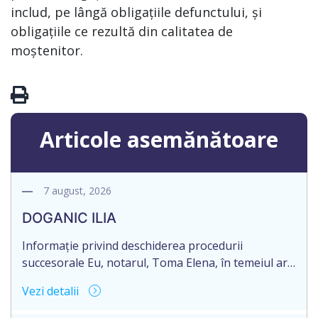
includ, pe lângă obligațiile defunctului, și
obligațiile ce rezultă din calitatea de
moștenitor.
Articole asemănătoare
7 august, 2026
DOGANIC ILIA
Informație privind deschiderea procedurii
succesorale Eu, notarul, Toma Elena, în temeiul art.
71 Legii 246/2018 privind la procedură notarială
Vezi detalii
notific Moștenitorii/ persoană care are un interes
legitim, despre deschiderea procedurii succesorale