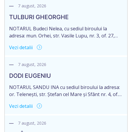
notariale în urma decesului cet. DOGANIC ILIA,
7 august, 2026
decedat la data de 09.02.2025, cod personal
TULBURI GHEORGHE
2007040006216. Eliberarea certificatului de
moștenitor este planificată în prealabil pentru […]
NOTARUL Budeci Nelea, cu sediul biroului la
adresa: mun. Orhei, str. Vasile Lupu, nr. 3, of. 27,
anunță despre deschiderea procedurii succesorale
Vezi detalii
în urma decesului cet. TULBURI GHEORGHE,
născut/ă la 18.06.1970, IDNP 2002027022038,
decedat/ă la 16 mai 2026. Eliberarea certificatului de
7 august, 2026
moștenitor este planificată în prealabil după data
DODI EUGENIU
de 16.05.2027 termenul de opțiune pentru
acceptarea […]
NOTARUL SANDU INA cu sediul biroului la adresa:
or. Telenești, str. Ștefan cel Mare și Sfânt nr. 4, of.
1, anunță despre deschiderea procedurii
Vezi detalii
succesorale în urma decesului cet. DODI EUGENIU,
născut/ă la 11.03.1941, cod personal
2003035009604, decedat/ă la data de 12.01.2026
7 august, 2026
/doisprezece ianuarie anul două mii douăzeci și