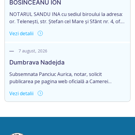
BOSÎNCEANU ION
șase/. Eliberarea certificatului de moștenitor este
[…]
NOTARUL SANDU INA cu sediul biroului la adresa:
or. Telenești, str. Ștefan cel Mare și Sfânt nr. 4, of.
1, anunță despre deschiderea procedurii
Vezi detalii
succesorale în urma decesului cet. BOSÎNCEANU
ION, născut/ă la 21.07.1980, cod personal
0991201351317, decedat/ă la data de 15.05.2021
7 august, 2026
/cincisprezece mai anul două mii douăzeci și unu/.
Dumbrava Nadejda
Eliberarea certificatului de moștenitor este […]
Subsemnata Panciuc Aurica, notar, solicit
publicarea pe pagina web oficială a Camerei
Notariale www.cnm.md a Informației despre
Vezi detalii
deschiderea procedurii succesorale cu următorul
conținut: Informație privind deschiderea procedurii
succesorale Notarul Panciuc Aurica, cu sediul
biroului la adresa: R.Moldova, or.Sîngerei,
str.Independenţei, 83/4, anunță despre deschiderea
procedurii succesorale în urma decesului