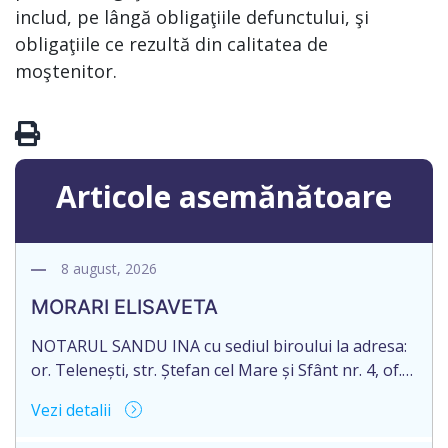
includ, pe lângă obligaţiile defunctului, şi
obligaţiile ce rezultă din calitatea de
moştenitor.
Articole asemănătoare
8 august, 2026
MORARI ELISAVETA
NOTARUL SANDU INA cu sediul biroului la adresa:
or. Telenești, str. Ștefan cel Mare și Sfânt nr. 4, of.
1, anunță despre deschiderea procedurii
Vezi detalii
succesorale în urma decesului cet. MORARI
ELISAVETA, născut/ă la 21.10.1945, cod personal