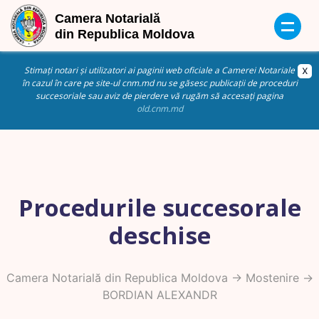
Stimați notari și utilizatori ai paginii web oficiale a Camerei Notariale
în cazul în care pe site-ul cnm.md nu se găsesc publicații de proceduri
succesoriale sau aviz de pierdere vă rugăm să accesați pagina
old.cnm.md
Procedurile succesorale
deschise
Camera Notarială din Republica Moldova
->
Mostenire
->
BORDIAN ALEXANDR