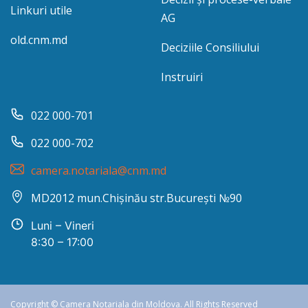
Linkuri utile
AG
old.cnm.md
Deciziile Consiliului
Instruiri
022 000-701
022 000-702
camera.notariala@cnm.md
MD2012 mun.Chișinău str.București №90
Luni – Vineri
8:30 – 17:00
Copyright © Camera Notariala din Moldova. All Rights Reserved