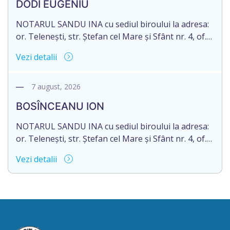
DODI EUGENIU
de 16.05.2027 termenul de opțiune pentru
acceptarea […]
NOTARUL SANDU INA cu sediul biroului la adresa:
or. Telenești, str. Ștefan cel Mare și Sfânt nr. 4, of.
1, anunță despre deschiderea procedurii
Vezi detalii
succesorale în urma decesului cet. DODI EUGENIU,
născut/ă la 11.03.1941, cod personal
2003035009604, decedat/ă la data de 12.01.2026
7 august, 2026
/doisprezece ianuarie anul două mii douăzeci și
BOSÎNCEANU ION
șase/. Eliberarea certificatului de moștenitor este
[…]
NOTARUL SANDU INA cu sediul biroului la adresa:
or. Telenești, str. Ștefan cel Mare și Sfânt nr. 4, of.
1, anunță despre deschiderea procedurii
Vezi detalii
succesorale în urma decesului cet. BOSÎNCEANU
ION, născut/ă la 21.07.1980, cod personal
0991201351317, decedat/ă la data de 15.05.2021
/cincisprezece mai anul două mii douăzeci și unu/.
Eliberarea certificatului de moștenitor este […]