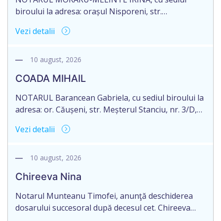
biroului la adresa: orașul Nisporeni, str.
Suveranităţii, nr. 8/A, of. 102, anunță despre
Vezi detalii
deschiderea procedurii succesorale în urma
decesului cet. VÎLCU ECATERINA, născută la
01.10.1954, IDNP 2002024016632, decedată la data
10 august, 2026
de 22.01.2026. Există un testament. Eliberarea
COADA MIHAIL
certificatului de moștenitor este planificată în
prealabil pentru data 11.11.2026, cu condiția
NOTARUL Barancean Gabriela, cu sediul biroului la
constatării cu […]
adresa: or. Căușeni, str. Meșterul Stanciu, nr. 3/D,
anunță despre deschiderea procedurii succesorale
Vezi detalii
în urma decesului cet. COADA MIHAIL, născut la
13.10.1954, IDNP 2004018099399, decedată la 14
iunie 2026. Informăm succesibilii, că conform
10 august, 2026
prevederilor legale, pentru moștenirile deschise
Chireeva Nina
începând cu 01.04.2026 termenul de opțiune pentru
acceptarea sau renunțarea […]
Notarul Munteanu Timofei, anunţă deschiderea
dosarului succesoral după decesul cet. Chireeva
Nina, născută la 27.08.1948, cod personal