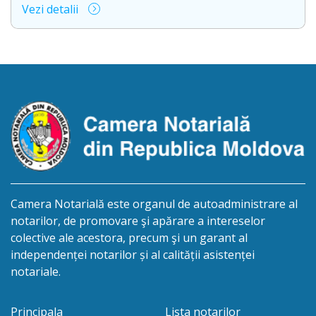
Vezi detalii
2005015046757, decedată la 10.04.2026, cu ultimul
domiciliu în mun Cahul, str. C. Negruzzi nr. 32, ap.
37, R.Moldova. Persoanele interesate privind
perfectarea drepturilor succesorale cu eliberarea
certificatului de moștenitor, se pot adresa în
termen de 12 luni, din […]
Camera Notarială este organul de autoadministrare al
notarilor, de promovare şi apărare a intereselor
colective ale acestora, precum şi un garant al
independenței notarilor și al calității asistenței
notariale.
Principala
Lista notarilor