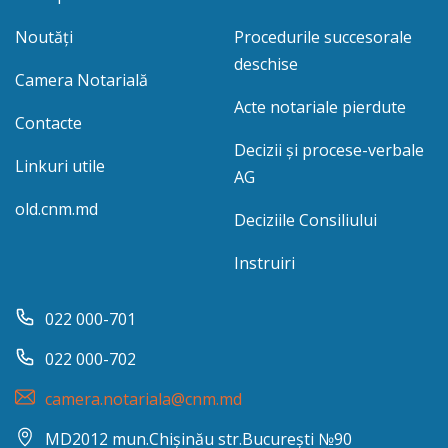
Noutăți
Procedurile succesorale
deschise
Camera Notarială
Acte notariale pierdute
Contacte
Decizii și procese-verbale
Linkuri utile
AG
old.cnm.md
Deciziile Consiliului
Instruiri
022 000-701
022 000-702
camera.notariala@cnm.md
MD2012 mun.Chișinău str.București №90