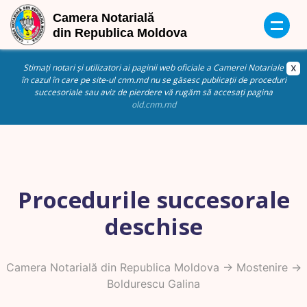
Stimați notari și utilizatori ai paginii web oficiale a Camerei Notariale
în cazul în care pe site-ul cnm.md nu se găsesc publicații de proceduri
succesoriale sau aviz de pierdere vă rugăm să accesați pagina
old.cnm.md
Procedurile succesorale
deschise
Camera Notarială din Republica Moldova
->
Mostenire
->
Boldurescu Galina