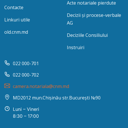
Acte notariale pierdute
Contacte
Decizii și procese-verbale
Linkuri utile
AG
old.cnm.md
Deciziile Consiliului
Instruiri
022 000-701
022 000-702
camera.notariala@cnm.md
MD2012 mun.Chișinău str.București №90
Luni – Vineri
8:30 – 17:00