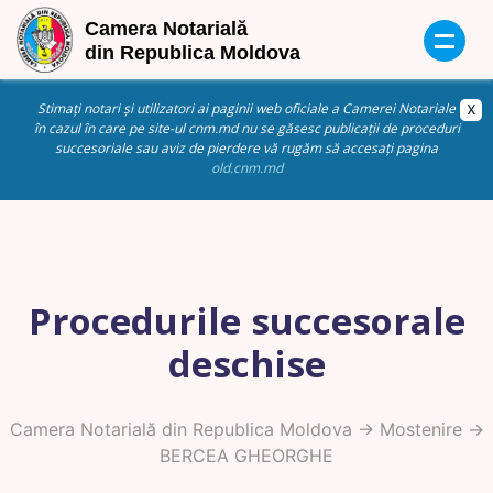
Stimați notari și utilizatori ai paginii web oficiale a Camerei Notariale
în cazul în care pe site-ul cnm.md nu se găsesc publicații de proceduri
succesoriale sau aviz de pierdere vă rugăm să accesați pagina
old.cnm.md
Procedurile succesorale
deschise
Camera Notarială din Republica Moldova
->
Mostenire
->
BERCEA GHEORGHE