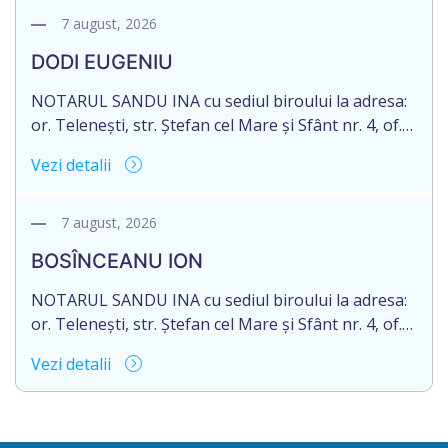
decedat/ă la 16 mai 2026. Eliberarea certificatului de
7 august, 2026
moștenitor este planificată în prealabil după data
DODI EUGENIU
de 16.05.2027 termenul de opțiune pentru
acceptarea […]
NOTARUL SANDU INA cu sediul biroului la adresa:
or. Telenești, str. Ștefan cel Mare și Sfânt nr. 4, of.
1, anunță despre deschiderea procedurii
Vezi detalii
succesorale în urma decesului cet. DODI EUGENIU,
născut/ă la 11.03.1941, cod personal
2003035009604, decedat/ă la data de 12.01.2026
7 august, 2026
/doisprezece ianuarie anul două mii douăzeci și
BOSÎNCEANU ION
șase/. Eliberarea certificatului de moștenitor este
[…]
NOTARUL SANDU INA cu sediul biroului la adresa:
or. Telenești, str. Ștefan cel Mare și Sfânt nr. 4, of.
1, anunță despre deschiderea procedurii
Vezi detalii
succesorale în urma decesului cet. BOSÎNCEANU
ION, născut/ă la 21.07.1980, cod personal
0991201351317, decedat/ă la data de 15.05.2021
/cincisprezece mai anul două mii douăzeci și unu/.