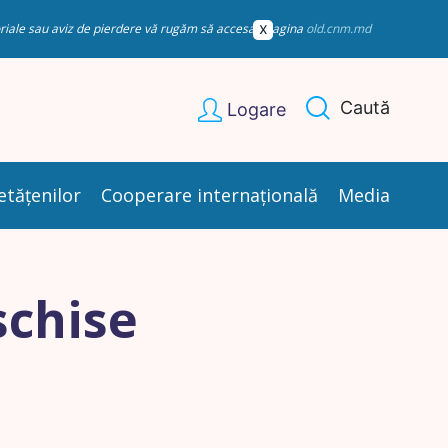
esoriale sau aviz de pierdere vă rugăm să accesați pagina
old.cnm.md
Caută
Logare
etățenilor
Cooperare internațională
Media
schise