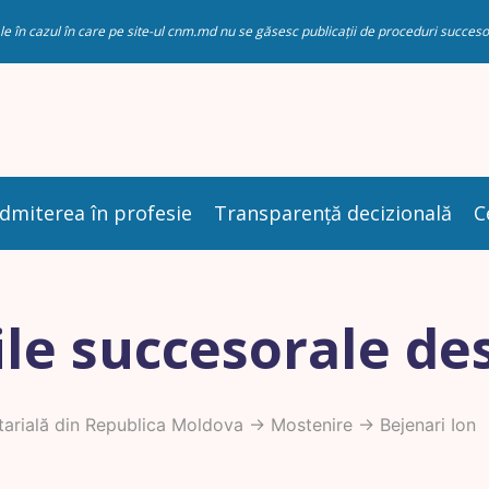
riale în cazul în care pe site-ul cnm.md nu se găsesc publicații de proceduri succ
dmiterea în profesie
Transparență decizională
C
le succesorale de
arială din Republica Moldova
->
Mostenire
-> Bejenari Ion