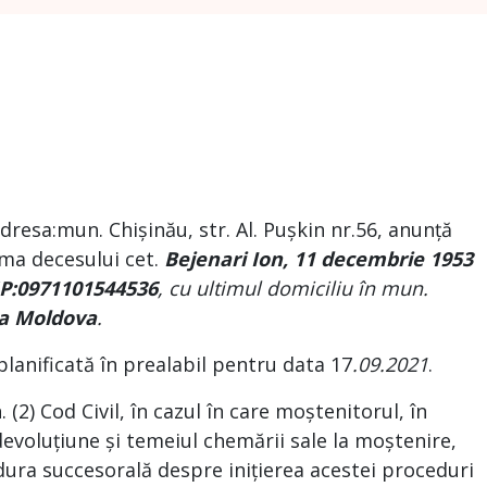
resa:mun. Chișinău, str. Al. Pușkin nr.56, anunță
ma decesului cet.
Bejenari Ion
,
11 decembrie 1953
P:
0971101544536
, cu ultimul domiciliu în
mun.
ca Moldova
.
anificată în prealabil pentru data 17
.09.2021
.
2) Cod Civil, în cazul în care moștenitorul, în
devoluțiune și temeiul chemării sale la moștenire,
dura succesorală despre inițierea acestei proceduri