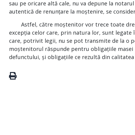
sau pe oricare altă cale, nu va depune la notaru
autentică de renunțare la moștenire, se conside
Astfel, către moștenitor vor trece toate dreptu
excepția celor care, prin natura lor, sunt legat
care, potrivit legii, nu se pot transmite de la o p
moștenitorul răspunde pentru obligațiile masei s
defunctului, și obligațiile ce rezultă din calitate