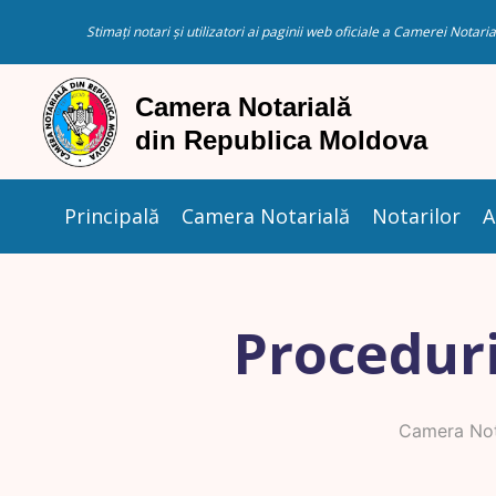
Stimați notari și utilizatori ai paginii web oficiale a Camerei Nota
Principală
Camera Notarială
Notarilor
A
Proceduri
Camera Not