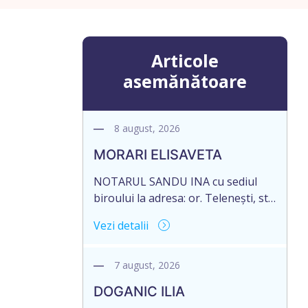
Articole
asemănătoare
8 august, 2026
MORARI ELISAVETA
NOTARUL SANDU INA cu sediul
biroului la adresa: or. Telenești, str.
Ștefan cel Mare și Sfânt nr. 4, of. 1,
Vezi detalii
anunță despre deschiderea
procedurii succesorale în urma
decesului cet. MORARI ELISAVETA,
7 august, 2026
născut/ă la 21.10.1945, cod
DOGANIC ILIA
personal 2005035073658, decedat/