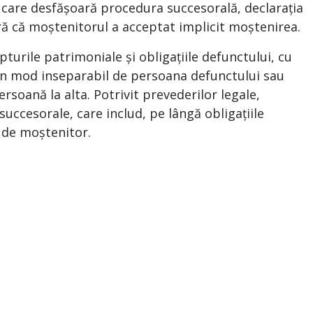
l care desfășoară procedura succesorală, declarația
ră că moștenitorul a acceptat implicit moștenirea.
rile patrimoniale și obligațiile defunctului, cu
e în mod inseparabil de persoana defunctului sau
ersoană la alta. Potrivit prevederilor legale,
uccesorale, care includ, pe lângă obligațiile
a de moștenitor.